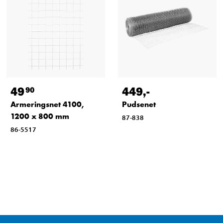
49
449
,-
90
Armeringsnet 4100,
Pudsenet
1200 x 800 mm
87-838
86-5517