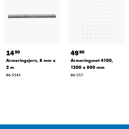
14
49
90
90
Armeringsjern, 8 mm x
Armeringsnet 4100,
2 m
1200 x 800 mm
86-5541
86-557