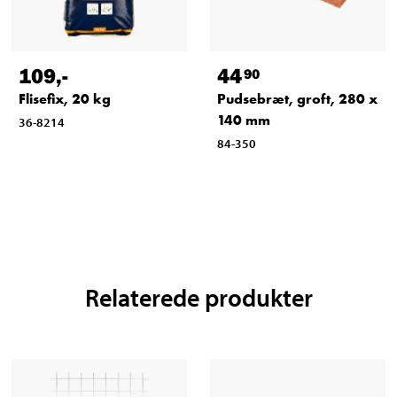
109
,-
44
90
Flisefix, 20 kg
Pudsebræt, groft, 280 x
140 mm
36-8214
84-350
Relaterede produkter