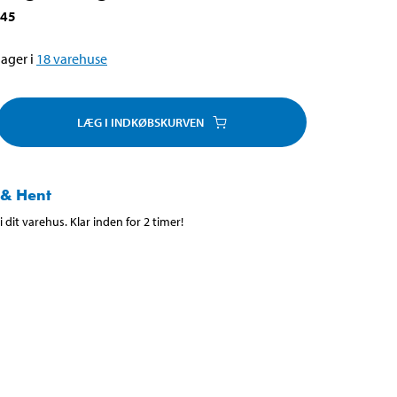
045
ager i
18
varehuse
LÆG I INDKØBSKURVEN
 & Hent
 dit varehus. Klar inden for 2 timer!