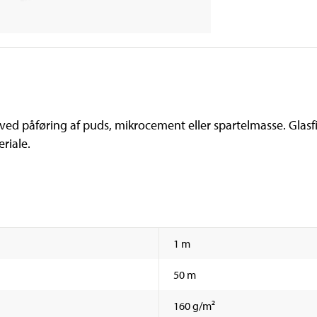
 ved påføring af puds, mikrocement eller spartelmasse. Glasfi
riale.
1 m
50 m
160 g/m²