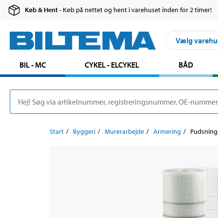
Køb & Hent
- Køb på nettet og hent i varehuset inden for 2 timer!
Vælg varehu
BIL - MC
CYKEL - ELCYKEL
BÅD
Start
Byggeri
Murerarbejde
Armering
Pudsnings