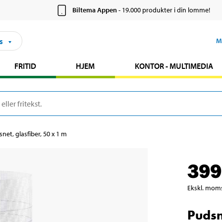
Biltema Appen
- 19.000 produkter i din lomme!
s
M
FRITID
HJEM
KONTOR - MULTIMEDIA
net, glasfiber, 50 x 1 m
399
Ekskl. mom
Pudsn