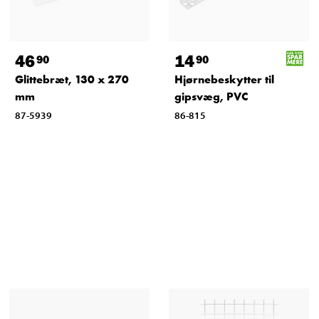
46
14
90
90
Glittebræt, 130 x 270
Hjørnebeskytter til
mm
gipsvæg, PVC
87-5939
86-815