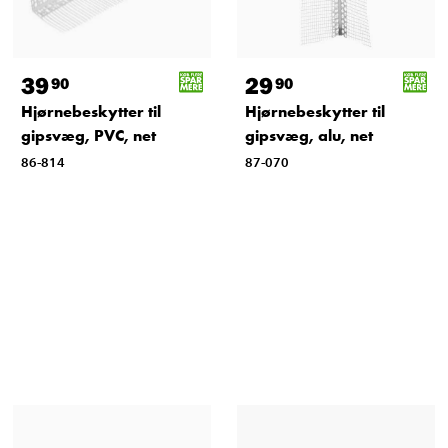
29
39
90
90
Hjørnebeskytter til
Hjørnebeskytter til
gipsvæg, alu, net
gipsvæg, PVC, net
87-070
86-814