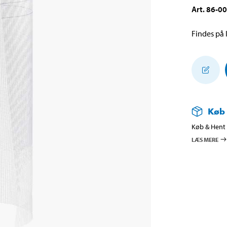
Art
.
86-0
Findes på l
Køb
Køb & Hent i
LÆS MERE