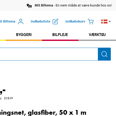
Mit Biltema
- En nem måde at være kunde hos os!
it Biltema
Indkøbsliste
Indkøbskurv
BYGGERI
BILPLEJE
VÆRKTØJ
,-
s
:
319
20
ingsnet, glasfiber, 50 x 1 m