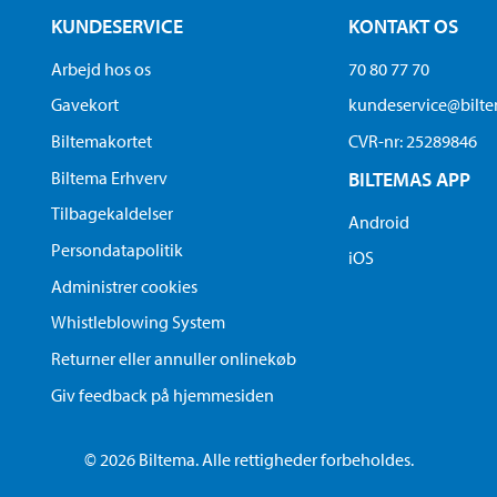
KUNDESERVICE
KONTAKT OS
Arbejd hos os
70 80 77 70
Gavekort
kundeservice@bilt
Biltemakortet
CVR-nr: 25289846
Biltema Erhverv
BILTEMAS APP
Tilbagekaldelser
Android
Persondatapolitik
iOS
Administrer cookies
Whistleblowing System
Returner eller annuller onlinekøb
Giv feedback på hjemmesiden
© 2026 Biltema. Alle rettigheder forbeholdes.