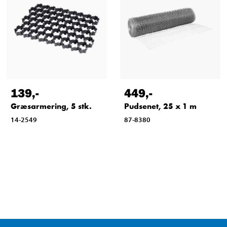
139
,-
449
,-
Græsarmering, 5 stk.
Pudsenet, 25 x 1 m
14-2549
87-8380