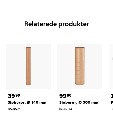
Relaterede produkter
39
99
90
90
Støberør, Ø 140 mm
Støberør, Ø 300 mm
P
86-8621
86-8624
3