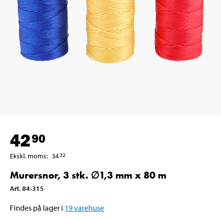
42
90
Ekskl. moms
:
34
32
Murersnor, 3 stk. ∅1,3 mm x 80 m
Art
.
84-315
Findes på lager i
19
varehuse