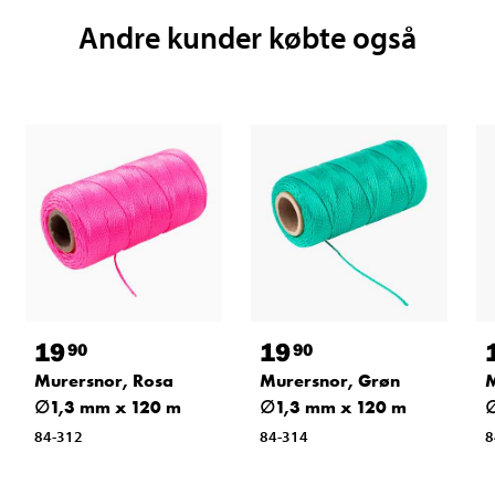
Andre kunder købte også
19
19
90
90
Murersnor, Rosa
Murersnor, Grøn
M
∅1,3 mm x 120 m
∅1,3 mm x 120 m
∅
84-312
84-314
8