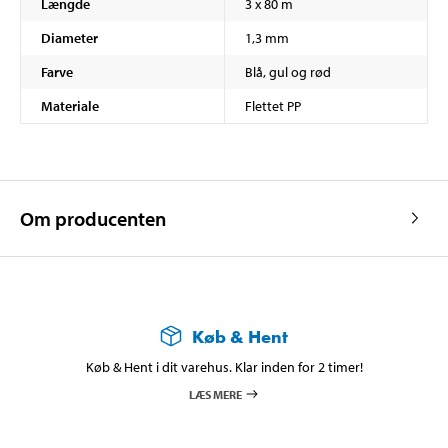
Længde
3 x 80 m
Diameter
1,3 mm
Farve
Blå, gul og rød
Materiale
Flettet PP
Om producenten
Køb & Hent
Køb & Hent i dit varehus. Klar inden for 2 timer!
LÆS MERE