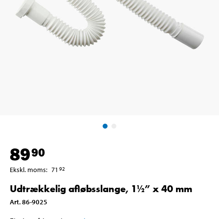
89
90
Ekskl. moms
:
71
92
Udtrækkelig afløbsslange, 1½” x 40 mm
Art
.
86-9025