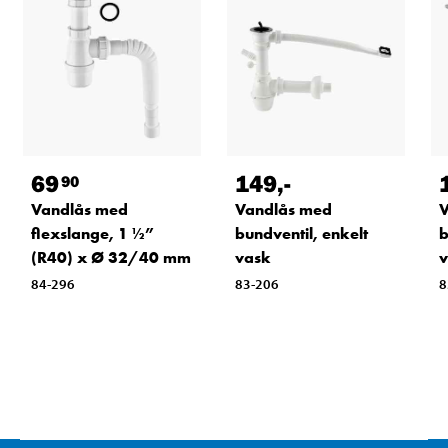
69
149
,-
90
Vandlås med
Vandlås med
V
flexslange, 1 ½”
bundventil, enkelt
b
(R40) x Ø 32/40 mm
vask
v
84-296
83-206
8