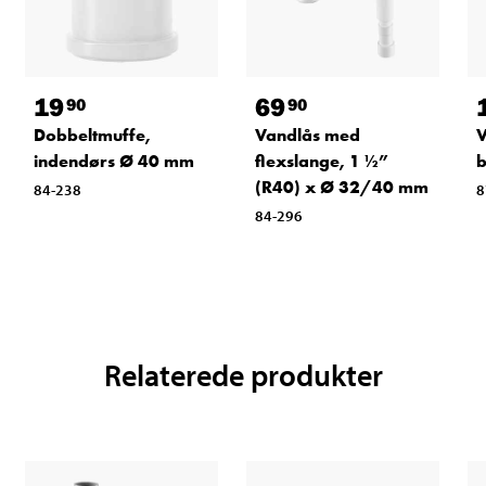
19
69
90
90
Dobbeltmuffe,
Vandlås med
V
indendørs Ø 40 mm
flexslange, 1 ½”
b
(R40) x Ø 32/40 mm
84-238
8
84-296
Relaterede produkter