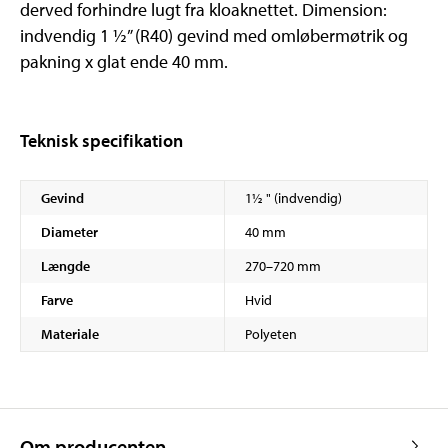
derved forhindre lugt fra kloaknettet. Dimension:
indvendig 1 ½” (R40) gevind med omløbermøtrik og
pakning x glat ende 40 mm.
Teknisk specifikation
Gevind
1½ " (indvendig)
Diameter
40 mm
Længde
270–720 mm
Farve
Hvid
Materiale
Polyeten
Om producenten