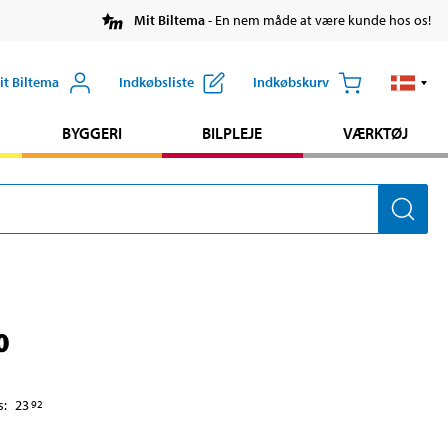
Mit Biltema
- En nem måde at være kunde hos os!
it Biltema
Indkøbsliste
Indkøbskurv
BYGGERI
BILPLEJE
VÆRKTØJ
0
s
:
23
92