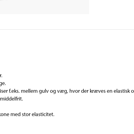
r.
ge.
liser f.eks. mellem gulv og væg, hvor der kræves en elastisk 
iddelfrit.
kone med stor elasticitet.