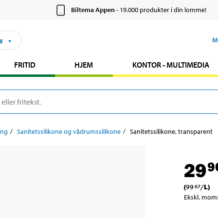
Biltema Appen
- 19.000 produkter i din lomme!
s
M
FRITID
HJEM
KONTOR - MULTIMEDIA
ing
Sanitetssilikone og vådrumssilikone
Sanitetssilikone, transparent
29
9
(
99
/
L
)
67
Ekskl. mom