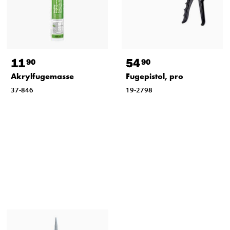
11
54
90
90
Akrylfugemasse
Fugepistol, pro
37-846
19-2798