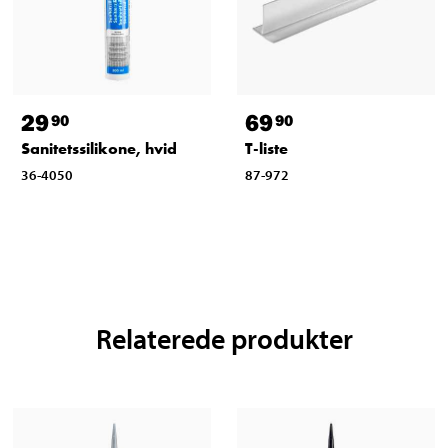
29
69
90
90
Sanitetssilikone, hvid
T-liste
36-4050
87-972
Relaterede produkter