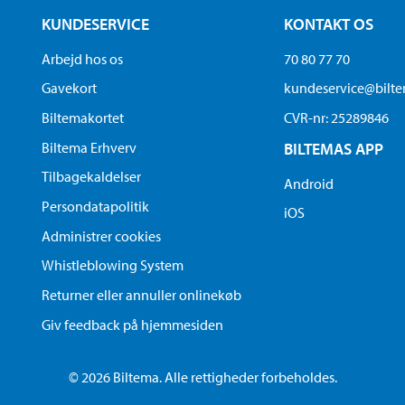
KUNDESERVICE
KONTAKT OS
Arbejd hos os
70 80 77 70
Gavekort
kundeservice@bilt
Biltemakortet
CVR-nr: 25289846
Biltema Erhverv
BILTEMAS APP
Tilbagekaldelser
Android
Persondatapolitik
iOS
Administrer cookies
Whistleblowing System
Returner eller annuller onlinekøb
Giv feedback på hjemmesiden
© 2026 Biltema. Alle rettigheder forbeholdes.