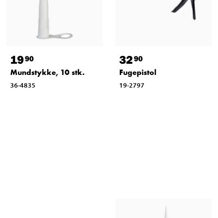
19
32
90
90
Mundstykke, 10 stk.
Fugepistol
36-4835
19-2797