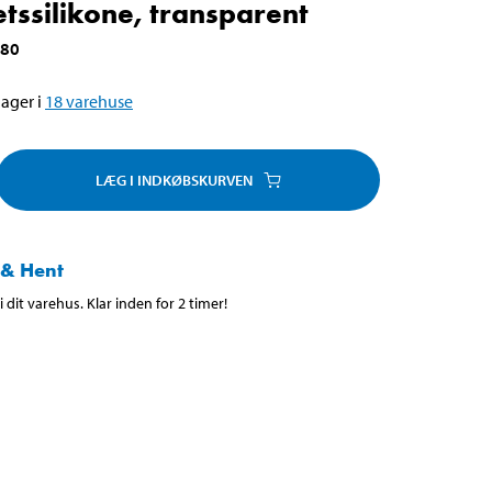
etssilikone, transparent
080
ager i
18
varehuse
LÆG I INDKØBSKURVEN
 & Hent
 dit varehus. Klar inden for 2 timer!