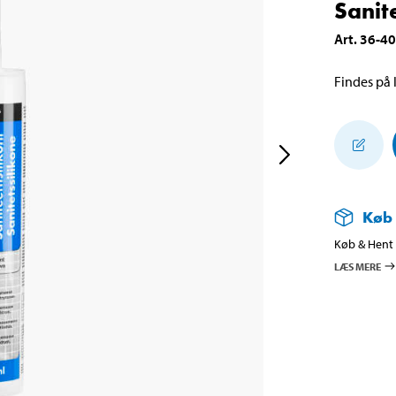
Sanit
Art
.
36-4
Findes på l
Køb
Køb & Hent i
LÆS MERE