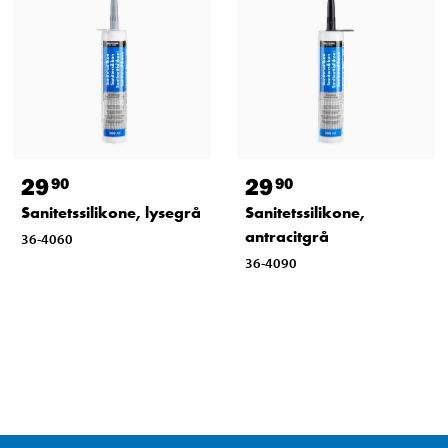
29
29
90
90
Sanitetssilikone, lysegrå
Sanitetssilikone,
antracitgrå
36-4060
36-4090