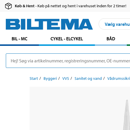
Køb & Hent
- Køb på nettet og hent i varehuset inden for 2 timer!
Vælg varehu
BIL - MC
CYKEL - ELCYKEL
BÅD
Start
Byggeri
VVS
Sanitet og vand
Vådrumssikr