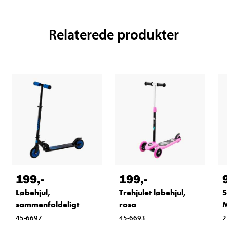
Relaterede produkter
199
,-
199
,-
Løbehjul,
Trehjulet løbehjul,
S
sammenfoldeligt
rosa
45-6697
45-6693
2