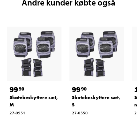
Andre kunder købte også
99
99
90
90
Skatebeskyttere sæt,
Skatebeskyttere sæt,
S
M
S
m
27-0551
27-0550
2