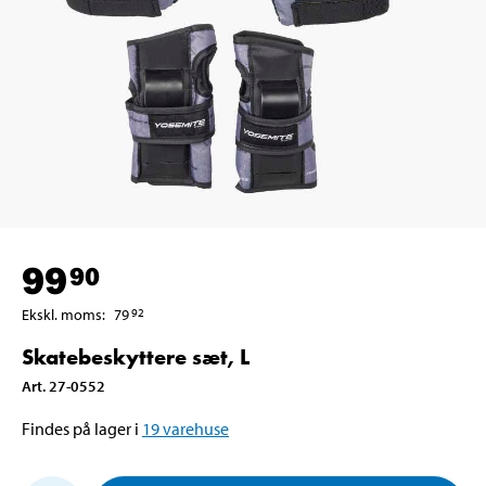
99
90
Ekskl. moms
:
79
92
Skatebeskyttere sæt, L
Art
.
27-0552
Findes på lager i
19
varehuse