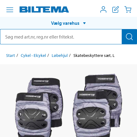
Vælg varehus
Start
Cykel - Elcykel
Løbehjul
Skatebeskyttere sæt, L