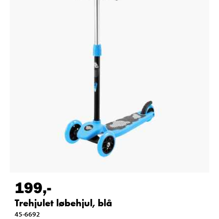
199
,-
Trehjulet løbehjul, blå
45-6692