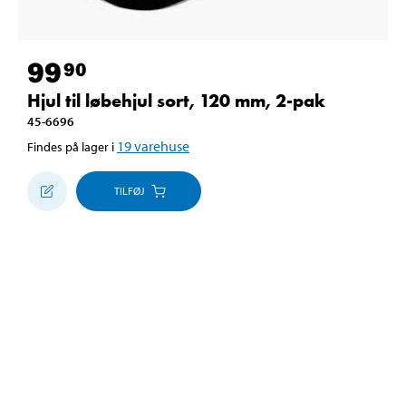
99
90
Hjul til løbehjul sort, 120 mm, 2-pak
45-6696
19
varehuse
Findes på lager i
TILFØJ