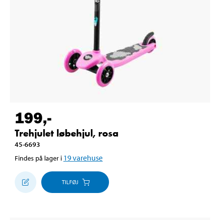
199
,-
Trehjulet løbehjul, rosa
45-6693
19
varehuse
Findes på lager i
TILFØJ