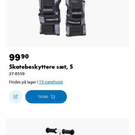
99
90
Skatebeskyttere sæt, S
27-0550
19
varehuse
Findes på lager i
TILFØJ