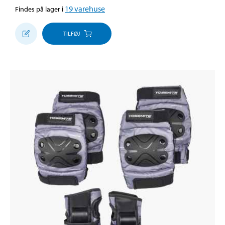
19
varehuse
Findes på lager i
TILFØJ