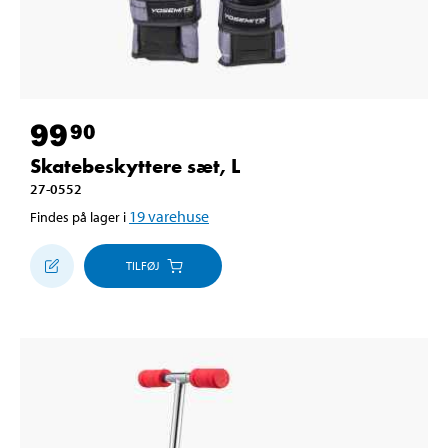
99
90
Skatebeskyttere sæt, L
27-0552
19
varehuse
Findes på lager i
TILFØJ