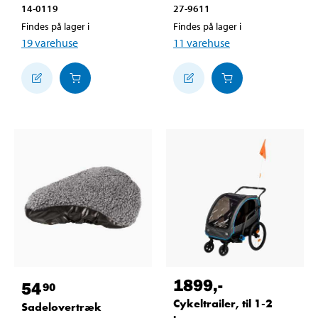
14-0119
27-9611
Findes på lager i
Findes på lager i
19
varehuse
11
varehuse
1899
,-
54
90
Cykeltrailer, til 1-2
Sadelovertræk