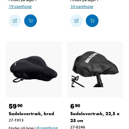
19
varehuse
10
varehuse
59
6
90
90
Sadelovertræk, bred
Sadelovertræk, 22,5 x
27-1913
25 cm
27-0246
8
varehuse
Findes på lager i