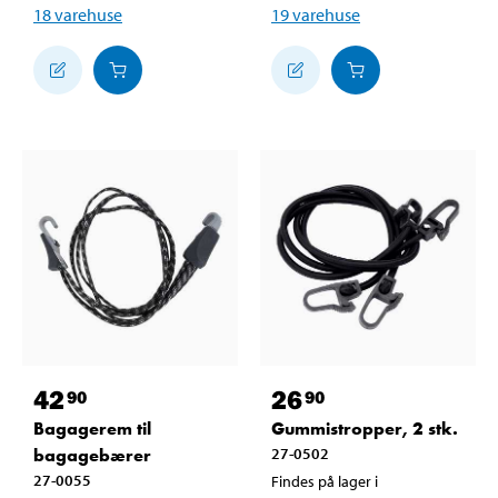
18
varehuse
19
varehuse
42
26
90
90
Bagagerem til
Gummistropper, 2 stk.
bagagebærer
27-0502
27-0055
Findes på lager i