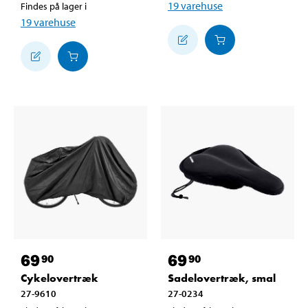
19
varehuse
Findes på lager i
19
varehuse
69
69
90
90
Cykelovertræk
Sadelovertræk, smal
27-9610
27-0234