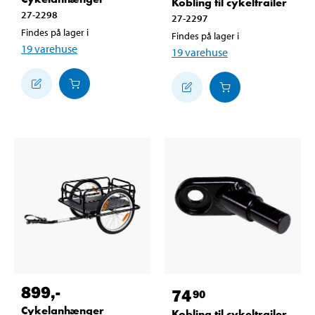
Kobling til cykeltrailer
27-2298
27-2297
Findes på lager i
Findes på lager i
19
varehuse
19
varehuse
899
,-
74
90
Cykelanhænger
Kobling til cykeltrailer