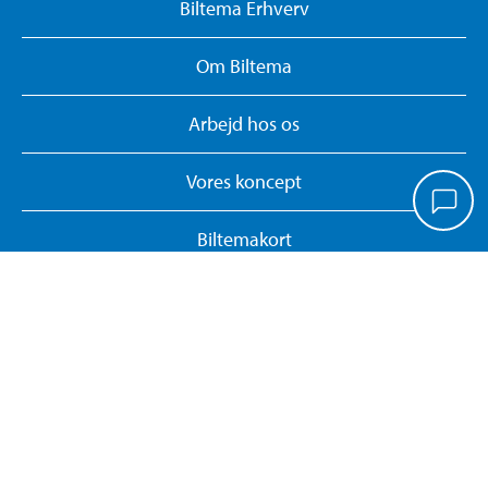
Biltema Erhverv
Om Biltema
Arbejd hos os
Vores koncept
Biltemakort
Persondatapolitik
Whistleblower System
Giv feedback på hjemmesiden
Administrer cookies