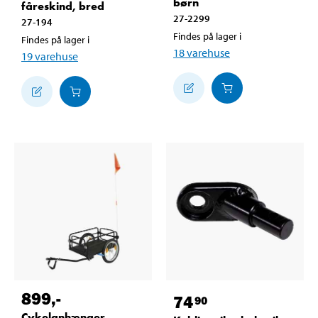
børn
fåreskind, bred
27-2299
27-194
Findes på lager i
Findes på lager i
18
varehuse
19
varehuse
899
,-
74
90
Cykelanhænger