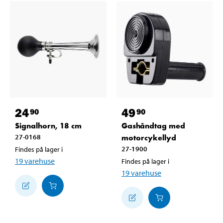
24
49
90
90
Signalhorn, 18 cm
Gashåndtag med
27-0168
motorcykellyd
27-1900
Findes på lager i
19
varehuse
Findes på lager i
19
varehuse