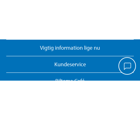
Vigtig information lige nu
Kundeservice
Biltema Café
Biltema Erhverv
Om Biltema
Arbejd hos os