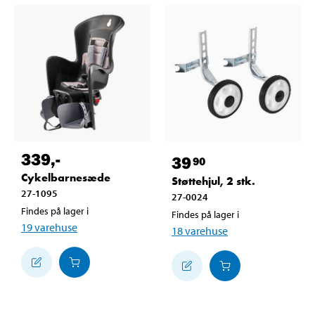
339
,-
39
90
Cykelbarnesæde
Støttehjul, 2 stk.
27-1095
27-0024
Findes på lager i
Findes på lager i
19
varehuse
18
varehuse