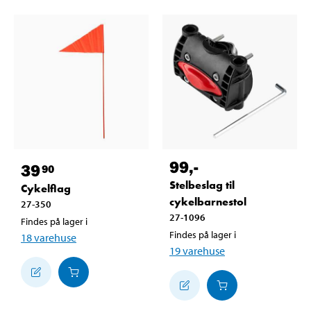
99
,-
39
90
Stelbeslag til
Cykelflag
cykelbarnestol
27-350
27-1096
Findes på lager i
Findes på lager i
18
varehuse
19
varehuse