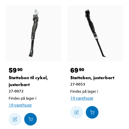
59
69
90
90
Støtteben til cykel,
Støtteben, justerbart
justerbart
27-0053
27-0072
Findes på lager i
19
varehuse
Findes på lager i
19
varehuse