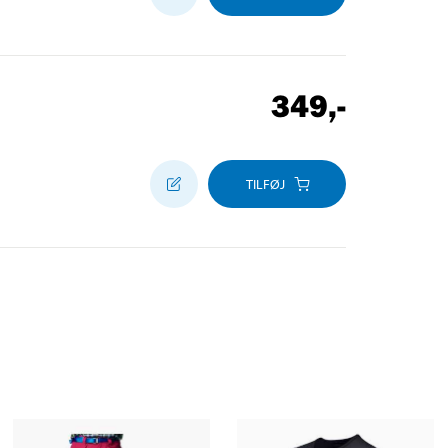
349
,-
TILFØJ