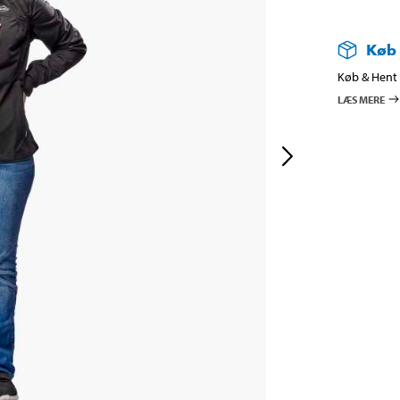
Køb
Køb & Hent i
LÆS MERE