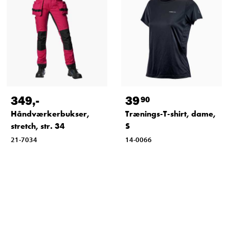
349
,-
39
90
Håndværkerbukser,
Trænings-T-shirt, dame,
stretch, str. 34
S
21-7034
14-0066