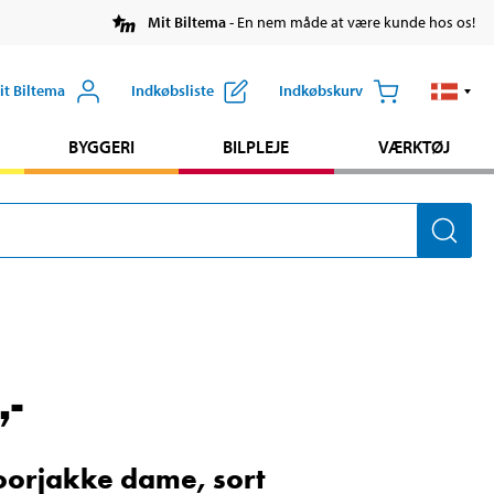
Mit Biltema
- En nem måde at være kunde hos os!
it Biltema
Indkøbsliste
Indkøbskurv
BYGGERI
BILPLEJE
VÆRKTØJ
,-
orjakke dame, sort