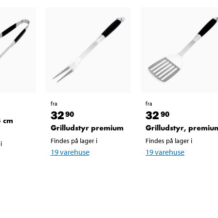
fra
fra
32
32
90
90
3 cm
Grilludstyr premium
Grilludstyr, premiu
Findes på lager i
Findes på lager i
i
19
varehuse
19
varehuse