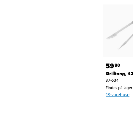
59
90
Grilltang, 4
37-534
Findes på lager 
19
varehuse