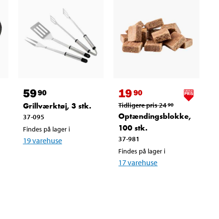
59
19
90
90
Grillværktøj, 3 stk.
Tidligere pris
24
90
Optændingsblokke,
37-095
100 stk.
Findes på lager i
37-981
19
varehuse
Findes på lager i
17
varehuse