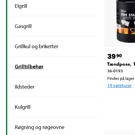
Elgrill
Gasgrill
Grillkul og briketter
39
90
Tændpose, 
Grilltilbehør
36-0193
Findes på lager 
19
varehuse
Ildsteder
Kulgrill
Røgning og røgeovne