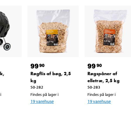
99
99
90
90
k,
Røgflis af bøg, 2,5
Røgspåner af
kg
elletræ, 2,5 kg
50-282
50-283
i
Findes på lager i
Findes på lager i
19
varehuse
19
varehuse