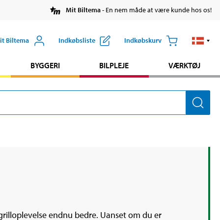
Mit Biltema
- En nem måde at være kunde hos os!
it Biltema
Indkøbsliste
Indkøbskurv
BYGGERI
BILPLEJE
VÆRKTØJ
n grilloplevelse endnu bedre. Uanset om du er