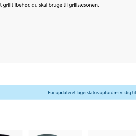
 grilltilbehør, du skal bruge til grillsæsonen.
For opdateret lagerstatus opfordrer vi dig ti