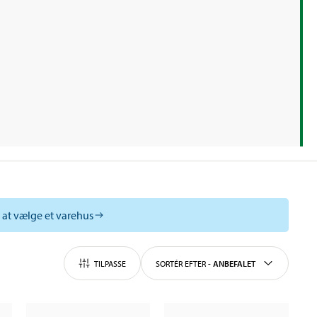
l at vælge et varehus
TILPASSE
SORTÉR EFTER
-
ANBEFALET