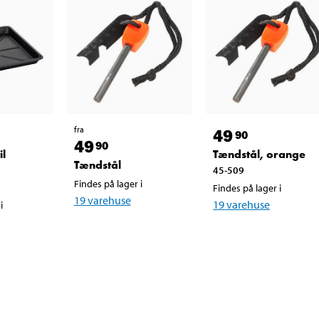
fra
49
90
49
90
il
Tændstål, orange
Tændstål
45-509
Findes på lager i
Findes på lager i
19
varehuse
19
varehuse
i