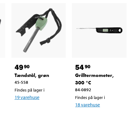
49
54
90
90
Tændstål, grøn
Grilltermometer,
45-558
300 °C
84-0892
Findes på lager i
19
varehuse
Findes på lager i
18
varehuse