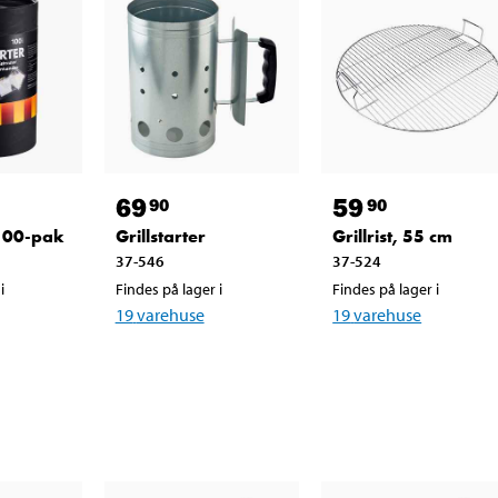
69
59
90
90
100-pak
Grillstarter
Grillrist, 55 cm
37-546
37-524
i
Findes på lager i
Findes på lager i
19
varehuse
19
varehuse