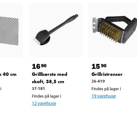
16
15
90
90
 x 40 cm
Grillbørste med
Grillristrenser
skaft, 38,5 cm
26-419
37-181
i
Findes på lager i
19
varehuse
Findes på lager i
12
varehuse