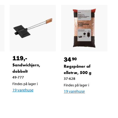
119
,-
34
90
Sandwichjern,
Røgspåner af
dobbelt
elletræ, 500 g
49-777
37-628
Findes på lager i
Findes på lager i
19
varehuse
19
varehuse