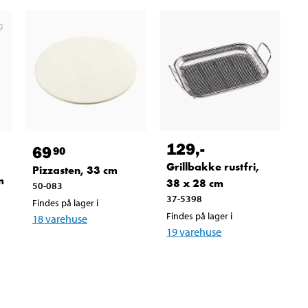
129
,-
69
90
Grillbakke rustfri,
Pizzasten, 33 cm
m
38 x 28 cm
50-083
37-5398
Findes på lager i
Findes på lager i
18
varehuse
19
varehuse