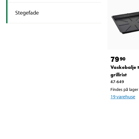
Stegefade
79
90
Vaskebalje t
grillrist
47-649
Findes på lager 
19
varehuse