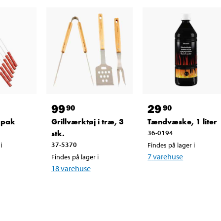
99
29
90
90
6-pak
Grillværktøj i træ, 3
Tændvæske, 1 liter
stk.
36-0194
37-5370
i
Findes på lager i
7
varehuse
Findes på lager i
18
varehuse