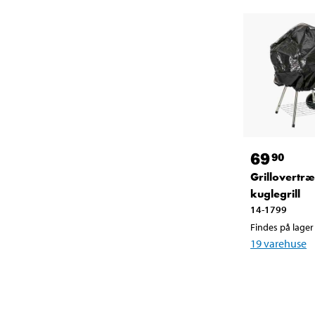
69
90
Grillovertræ
kuglegrill
14-1799
Findes på lager 
19
varehuse