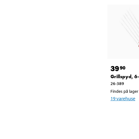
39
90
Grillspyd, 
26-389
Findes på lager 
19
varehuse