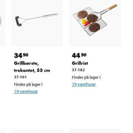
34
44
90
90
Grillbørste,
Grillrist
trekantet, 53 cm
37-182
37-161
Findes på lager i
19
varehuse
Findes på lager i
19
varehuse