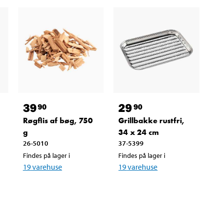
39
29
90
90
Røgflis af bøg, 750
Grillbakke rustfri,
g
34 x 24 cm
26-5010
37-5399
Findes på lager i
Findes på lager i
19
varehuse
19
varehuse