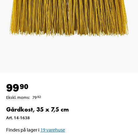
99
90
Ekskl. moms
:
79
92
Gårdkost, 35 x 7,5 cm
Art
.
14-1638
Findes på lager i
19
varehuse