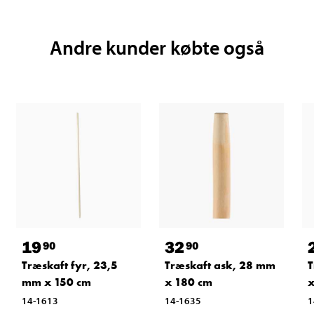
Andre kunder købte også
19
32
90
90
Træskaft fyr, 23,5
Træskaft ask, 28 mm
T
mm x 150 cm
x 180 cm
x
14-1613
14-1635
1