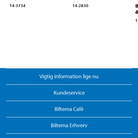
g
14-3734
14-2830
4
1
Vigtig information lige nu
Kundeservice
Biltema Café
Biltema Erhverv