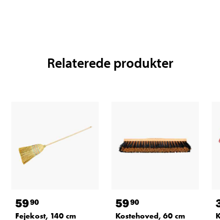
Relaterede produkter
59
59
90
90
Fejekost, 140 cm
Kostehoved, 60 cm
K