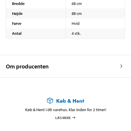
Bredde
68 cm
Højde
88 cm
Farve
Hvid
Antal
4 stk.
Om producenten
Køb & Hent
Køb & Hent i dit varehus. Klar inden for 2 timer!
LÆS MERE