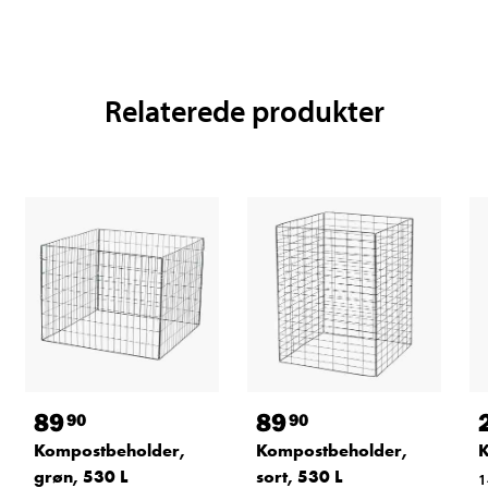
Relaterede produkter
89
89
90
90
Kompostbeholder,
Kompostbeholder,
K
grøn, 530 L
sort, 530 L
1