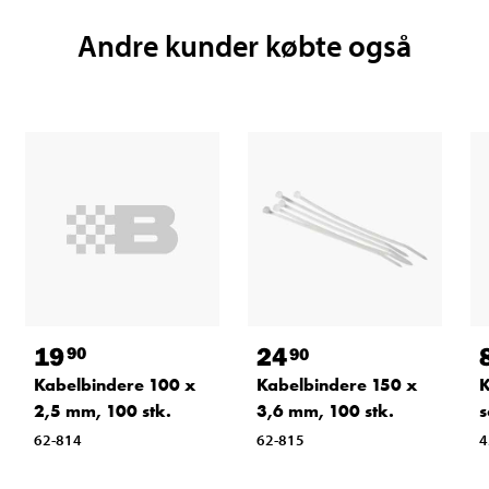
Andre kunder købte også
19
24
90
90
Kabelbindere 100 x
Kabelbindere 150 x
K
2,5 mm, 100 stk.
3,6 mm, 100 stk.
s
62-814
62-815
4