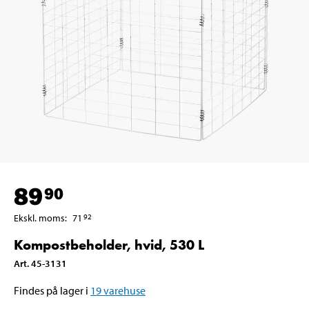
89
90
Ekskl. moms
:
71
92
Kompostbeholder, hvid, 530 L
Art
.
45-3131
Findes på lager i
19
varehuse