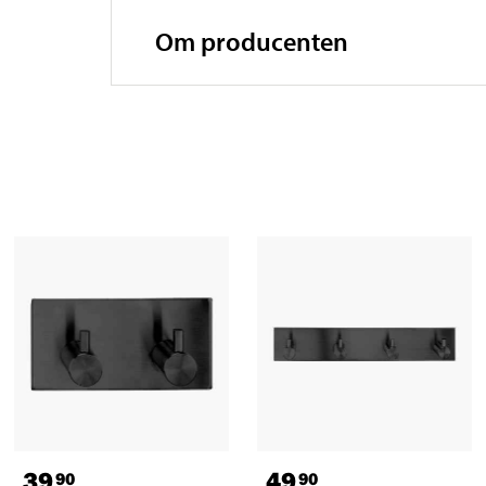
Om producenten
39
49
90
90