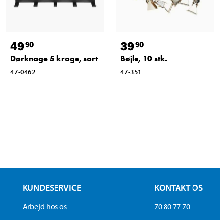
49
39
90
90
Dørknage 5 kroge, sort
Bøjle, 10 stk.
47-0462
47-351
KUNDESERVICE
KONTAKT OS
Arbejd hos os
70 80 77 70