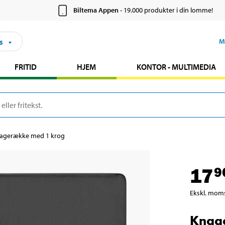
Biltema Appen
- 19.000 produkter i din lomme!
s
M
FRITID
HJEM
KONTOR - MULTIMEDIA
agerække med 1 krog
17
9
Ekskl. mom
Knag