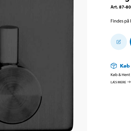
Art
.
87-8
Findes på l
Køb
Køb & Hent i
LÆS MERE