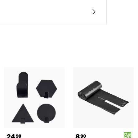
24
8
90
90