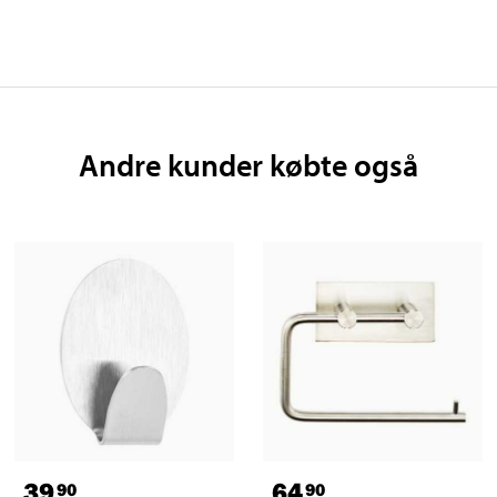
Andre kunder købte også
39
64
90
90