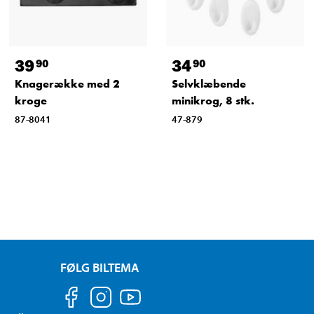
39
34
90
90
Knagerække med 2
Selvklæbende
kroge
minikrog, 8 stk.
87-8041
47-879
FØLG BILTEMA