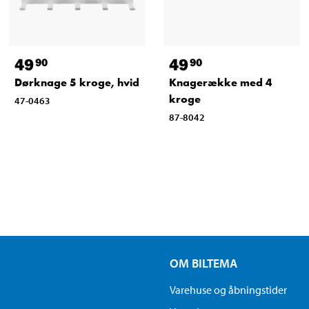
49
49
90
90
Dørknage 5 kroge, hvid
Knagerække med 4
kroge
47-0463
87-8042
OM BILTEMA
Varehuse og åbningstider