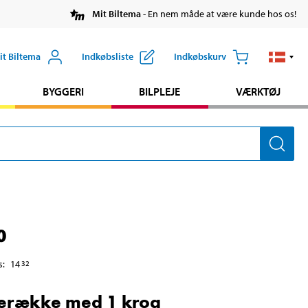
Mit Biltema
- En nem måde at være kunde hos os!
it Biltema
Indkøbsliste
Indkøbskurv
BYGGERI
BILPLEJE
VÆRKTØJ
0
s
:
14
32
erække med 1 krog