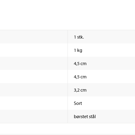
1 stk.
1 kg
4,5 cm
4,5 cm
3,2 cm
Sort
børstet stål