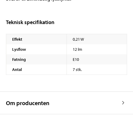
Teknisk specifikation
Effekt
0,21 W
Lysflow
12 lm
Fatning
E10
Antal
7 stk.
Om producenten