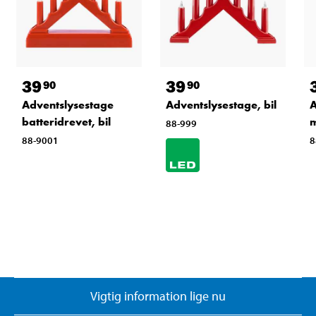
39
39
90
90
Adventslysestage
Adventslysestage, bil
A
batteridrevet, bil
m
88-999
88-9001
8
Vigtig information lige nu