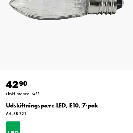
42
90
Ekskl. moms
:
34
32
Udskiftningspære LED, E10, 7-pak
Art
.
88-721