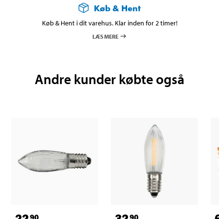
Køb & Hent
Køb & Hent i dit varehus. Klar inden for 2 timer!
LÆS MERE
Andre kunder købte også
22
32
90
90