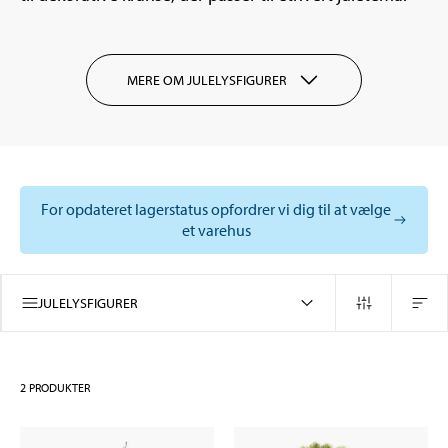
MERE OM JULELYSFIGURER
For opdateret lagerstatus opfordrer vi dig til at vælge
et varehus
JULELYSFIGURER
2
PRODUKTER