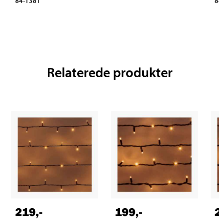
84-1381
8
Relaterede produkter
219
,-
199
,-