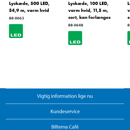
Lyskæde, 500 LED,
Lyskæde, 100 LED,
L
54,9 m, varm hvid
varm hvid, 11,5 m,
v
sort, kan forlænges
s
88-0663
88-0648
8
Vigtig information lige nu
Kundeservice
Biltema Café