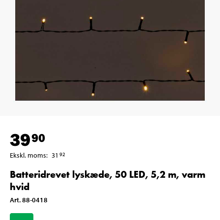
39
90
Ekskl. moms
:
31
92
Batteridrevet lyskæde, 50 LED, 5,2 m, varm
hvid
Art
.
88-0418