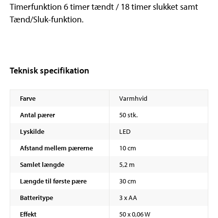
Timerfunktion 6 timer tændt / 18 timer slukket samt
Tænd/Sluk-funktion.
Teknisk specifikation
Farve
Varmhvid
Antal pærer
50 stk.
Lyskilde
LED
Afstand mellem pærerne
10 cm
Samlet længde
5,2 m
Længde til første pære
30 cm
Batteritype
3 x AA
Effekt
50 x 0,06 W