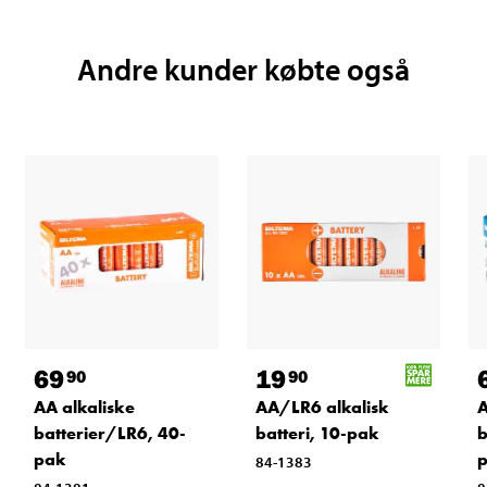
Andre kunder købte også
69
19
90
90
AA alkaliske
AA/LR6 alkalisk
A
batterier/LR6, 40-
batteri, 10-pak
b
pak
84-1383