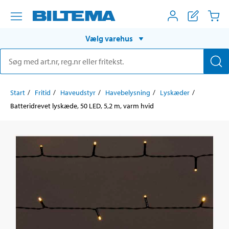
Vælg varehus
Start
Fritid
Haveudstyr
Havebelysning
Lyskæder
Batteridrevet lyskæde, 50 LED, 5,2 m, varm hvid