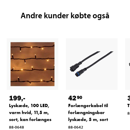
Andre kunder købte også
199
,-
42
90
Lyskæde, 100 LED,
Forlængerkabel til
T
varm hvid, 11,5 m,
forlængningsbar
8
sort, kan forlænges
lyskæde, 5 m, sort
88-0648
88-0642