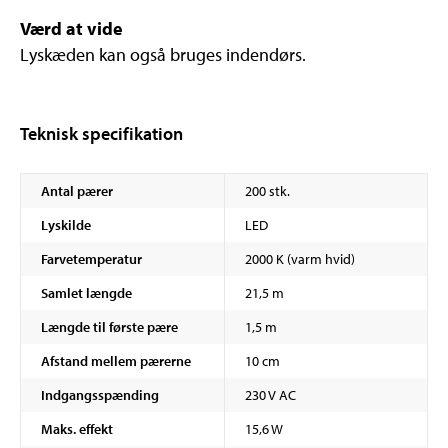
Værd at vide
Lyskæden kan også bruges indendørs.
Teknisk specifikation
Antal pærer
200 stk.
Lyskilde
LED
Farvetemperatur
2000 K (varm hvid)
Samlet længde
21,5 m
Længde til første pære
1,5 m
Afstand mellem pærerne
10 cm
Indgangsspænding
230 V AC
Maks. effekt
15,6 W