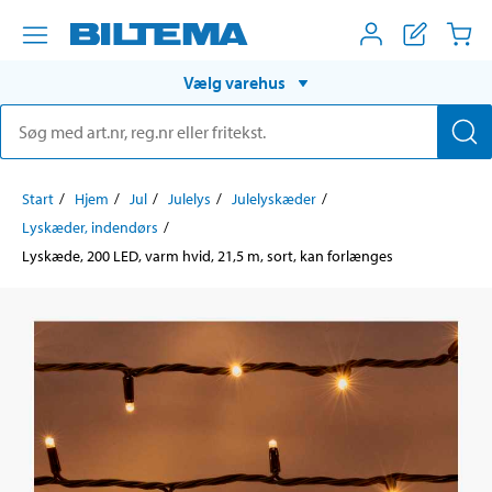
Vælg varehus
Start
Hjem
Jul
Julelys
Julelyskæder
Lyskæder, indendørs
Lyskæde, 200 LED, varm hvid, 21,5 m, sort, kan forlænges