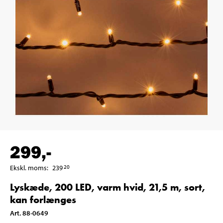
299
,-
Ekskl. moms
:
239
20
Lyskæde, 200 LED, varm hvid, 21,5 m, sort,
kan forlænges
Art
.
88-0649