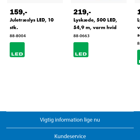
159
,-
219
,-
Juletræslys LED, 10
Lyskæde, 500 LED,
L
stk.
54,9 m, varm hvid
v
s
88-8004
88-0663
8
Vigtig information lige nu
Kundeservice