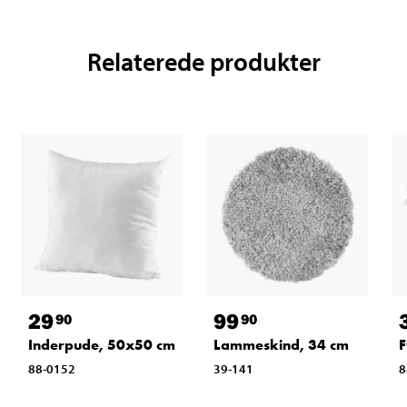
Relaterede produkter
29
99
90
90
Inderpude, 50x50 cm
Lammeskind, 34 cm
F
88-0152
39-141
8