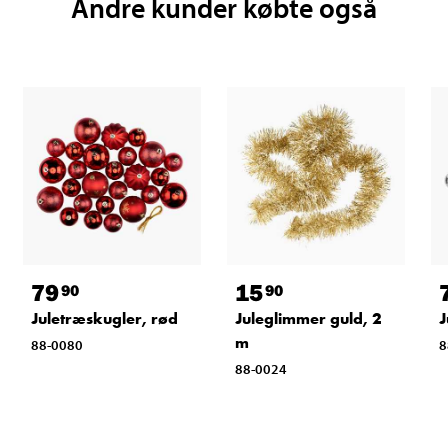
Andre kunder købte også
79
15
90
90
Juletræskugler, rød
Juleglimmer guld, 2
J
m
88-0080
8
88-0024