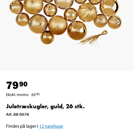
79
90
Ekskl. moms
:
63
92
Juletræskugler, guld, 26 stk.
Art
.
88-0078
Findes på lager i
12
varehuse