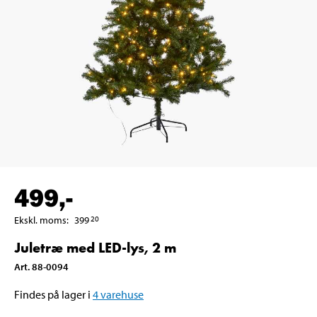
499
,-
Ekskl. moms
:
399
20
Juletræ med LED-lys, 2 m
Art
.
88-0094
Findes på lager i
4
varehuse