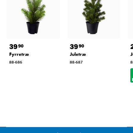
39
39
90
90
Fyrretræ
Juletræ
J
88-686
88-687
8