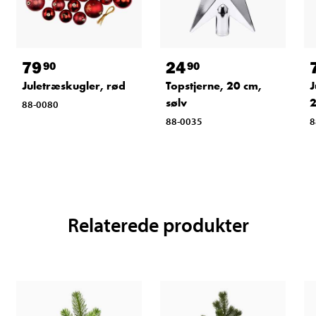
79
24
90
90
Juletræskugler, rød
Topstjerne, 20 cm,
J
sølv
2
88-0080
88-0035
8
Relaterede produkter