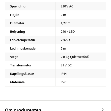
Spænding
230 V AC
Højde
2 m
Diameter
1,22 m
Belysning
240 x LED
Farvetemperatur
2365 K
Ledningslængde
5 m
Vægt
2,8 kg (juletræsfod)
Transformator
31 V DC
Kapslingsklasse
IP44
Materiale
PVC
Om producenten