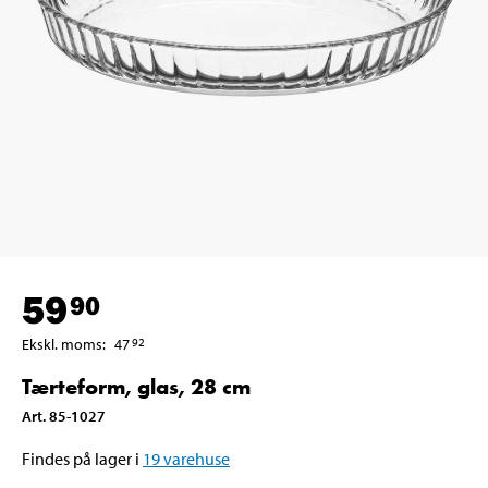
59
90
Ekskl. moms
:
47
92
Tærteform, glas, 28 cm
Art
.
85-1027
Findes på lager i
19
varehuse