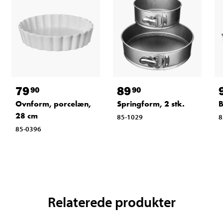
79
89
90
90
Ovnform, porcelæn,
Springform, 2 stk.
B
28 cm
85-1029
8
85-0396
Relaterede produkter