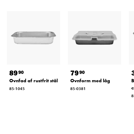
89
79
90
90
Ovnfad af rustfrit stål
Ovnform med låg
B
85-1045
85-0381
8