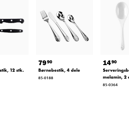
79
14
90
90
ik, 12 stk.
Børnebestik, 4 dele
Serveringsb
melamin, 2 
85-0188
85-0364