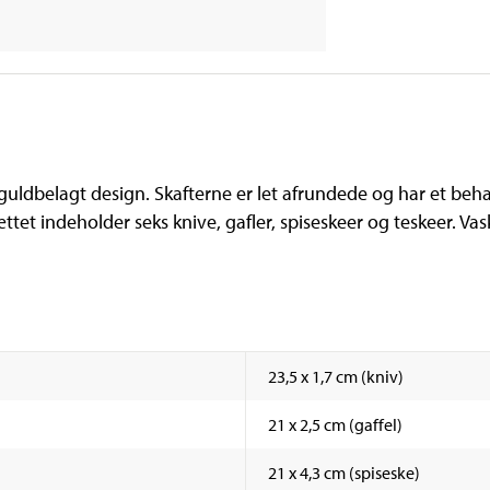
, guldbelagt design. Skafterne er let afrundede og har et be
ættet indeholder seks knive, gafler, spiseskeer og teskeer. V
23,5 x 1,7 cm (kniv)
21 x 2,5 cm (gaffel)
21 x 4,3 cm (spiseske)