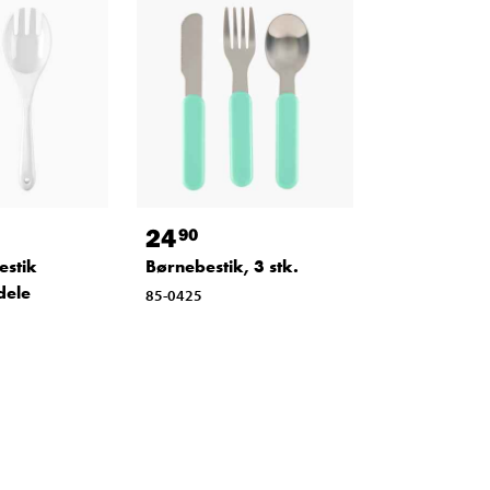
24
90
estik
Børnebestik, 3 stk.
dele
85-0425