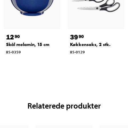
12
39
90
90
Skål melamin, 15 cm
Køkkensaks, 2 stk.
85-0359
85-0129
Relaterede produkter