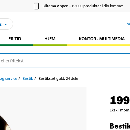
Biltema Appen
- 19.000 produkter i din lomme!
s
M
FRITID
HJEM
KONTOR - MULTIMEDIA
g service
Bestik
Bestiksæt guld, 24 dele
199
Ekskl. mom
Besti