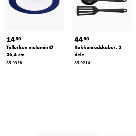
14
44
90
90
Tallerken melamin Ø
Køkkenredskaber, 3
26,5 cm
dele
85-0358
85-0216