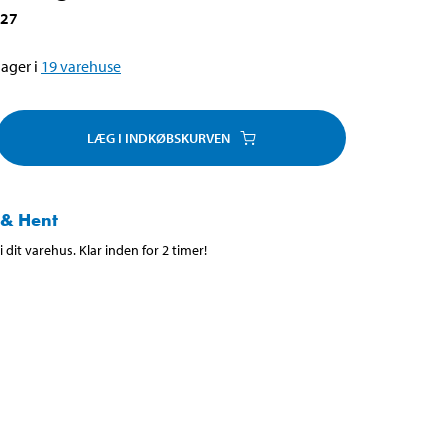
427
ager i
19
varehuse
LÆG I INDKØBSKURVEN
 & Hent
 dit varehus. Klar inden for 2 timer!