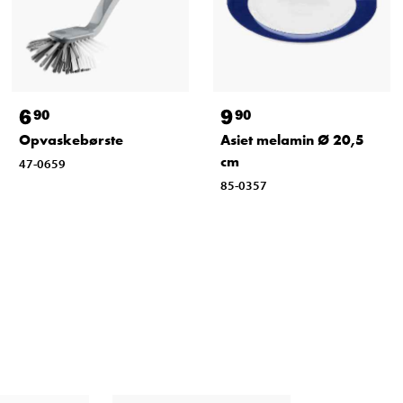
6
9
90
90
Opvaskebørste
Asiet melamin Ø 20,5
cm
47-0659
85-0357