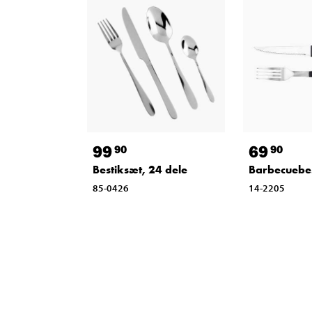
99
69
90
90
Bestiksæt, 24 dele
Barbecuebest
85-0426
14-2205