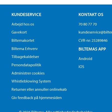
KUNDESERVICE
KONTAKT OS
Arbejd hos os
70 80 77 70
Gavekort
kundeservice@bilt
Biltemakortet
CVR-nr: 25289846
Biltema Erhverv
BILTEMAS APP
Tilbagekaldelser
Android
Persondatapolitik
iOS
Administrer cookies
Whistleblowing System
Returner eller annuller onlinekøb
Giv feedback på hjemmesiden