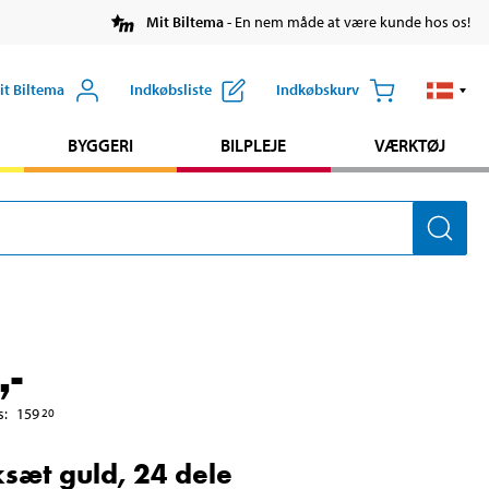
Mit Biltema
- En nem måde at være kunde hos os!
it Biltema
Indkøbsliste
Indkøbskurv
BYGGERI
BILPLEJE
VÆRKTØJ
,-
s
:
159
20
ksæt guld, 24 dele