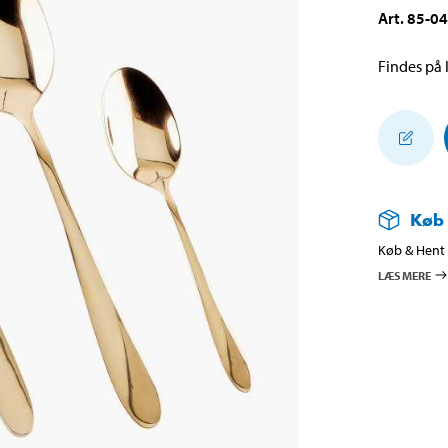
Art
.
85-0
Findes på l
Køb
Køb & Hent i
LÆS MERE