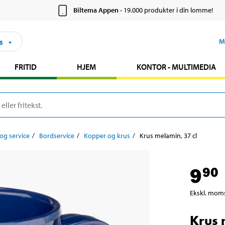
Biltema Appen
- 19.000 produkter i din lomme!
s
M
FRITID
HJEM
KONTOR - MULTIMEDIA
g service
Bordservice
Kopper og krus
Krus melamin, 37 cl
9
90
Ekskl. mom
Krus 