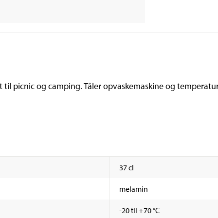
 til picnic og camping. Tåler opvaskemaskine og temperaturer f
37 cl
melamin
-20 til +70 °C