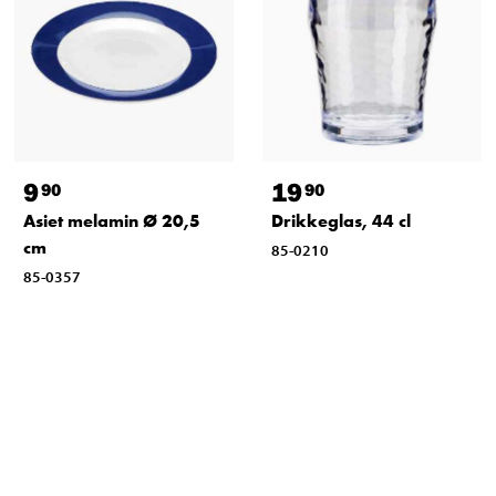
9
19
90
90
Asiet melamin Ø 20,5
Drikkeglas, 44 cl
cm
85-0210
85-0357