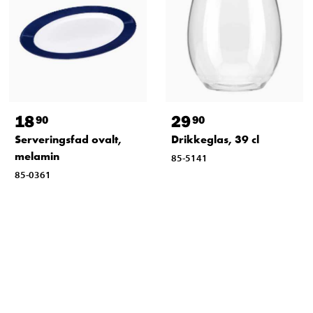
18
29
90
90
Serveringsfad ovalt,
Drikkeglas, 39 cl
melamin
85-5141
85-0361