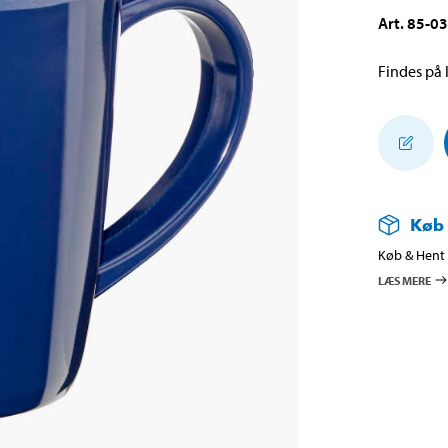
Art
.
85-0
Findes på l
Køb
Køb & Hent i
LÆS MERE