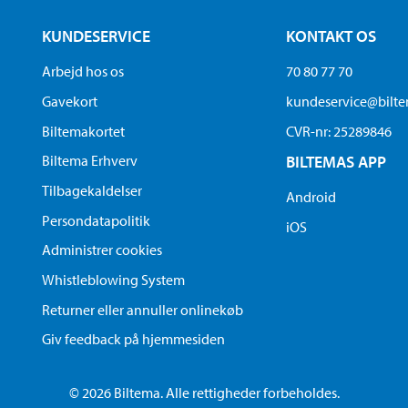
KUNDESERVICE
KONTAKT OS
Arbejd hos os
70 80 77 70
Gavekort
kundeservice@bilt
Biltemakortet
CVR-nr: 25289846
Biltema Erhverv
BILTEMAS APP
Tilbagekaldelser
Android
Persondatapolitik
iOS
Administrer cookies
Whistleblowing System
Returner eller annuller onlinekøb
Giv feedback på hjemmesiden
© 2026 Biltema. Alle rettigheder forbeholdes.