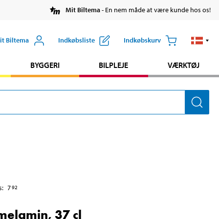
Mit Biltema
- En nem måde at være kunde hos os!
it Biltema
Indkøbsliste
Indkøbskurv
BYGGERI
BILPLEJE
VÆRKTØJ
s
:
7
92
melamin, 37 cl