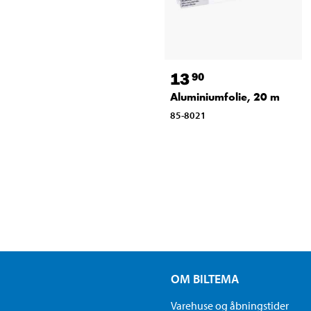
13
90
Aluminiumfolie, 20 m
85-8021
OM BILTEMA
Varehuse og åbningstider