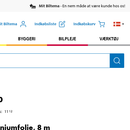
Mit Biltema
- En nem måde at være kunde hos os!
it Biltema
Indkøbsliste
Indkøbskurv
BYGGERI
BILPLEJE
VÆRKTØJ
0
s
:
11
12
niumfolie, 8 m