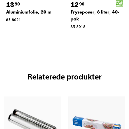
13
12
90
90
Aluminiumfolie, 20 m
Fryseposer, 3 liter, 40-
pak
85-8021
85-8018
Relaterede produkter