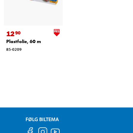
12
90
Plastfolie, 60 m
85-0209
FØLG BILTEMA