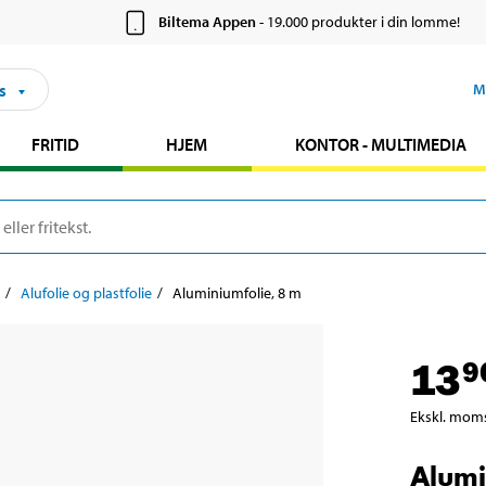
Biltema Appen
- 19.000 produkter i din lomme!
s
M
FRITID
HJEM
KONTOR - MULTIMEDIA
Alufolie og plastfolie
Aluminiumfolie, 8 m
13
9
Ekskl. mom
Alumi