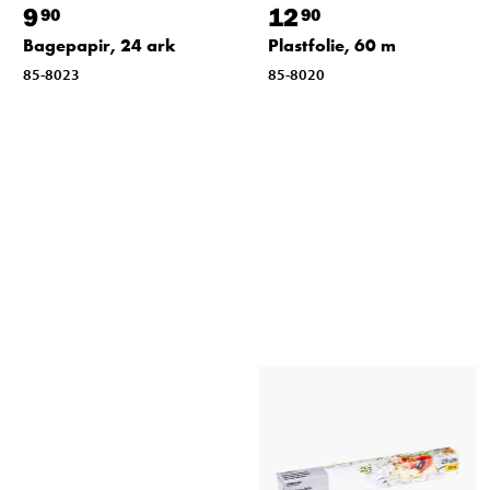
9
12
90
90
Bagepapir, 24 ark
Plastfolie, 60 m
85-8023
85-8020