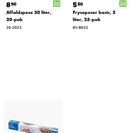
8
5
90
50
Affaldspose 30 liter,
Fryseposer basic, 3
20-pak
liter, 25-pak
26-2023
85-8032