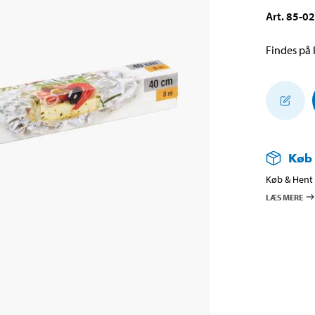
Art
.
85-0
Findes på l
Køb
Køb & Hent i
LÆS MERE