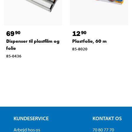
69
12
90
90
Dispenser til plastfilm og
Plastfolie, 60 m
folie
85-8020
85-0436
KUNDESERVICE
KONTAKT OS
Arbejd hos os
70 80 77 70