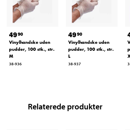
49
49
90
90
Vinylhandske uden
Vinylhandske uden
V
pudder, 100 stk., str.
pudder, 100 stk., str.
p
M
L
38-936
38-937
3
Relaterede produkter