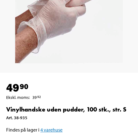
49
90
Ekskl. moms
:
39
92
Vinylhandske uden pudder, 100 stk., str. S
Art
.
38-935
Findes på lager i
4
varehuse