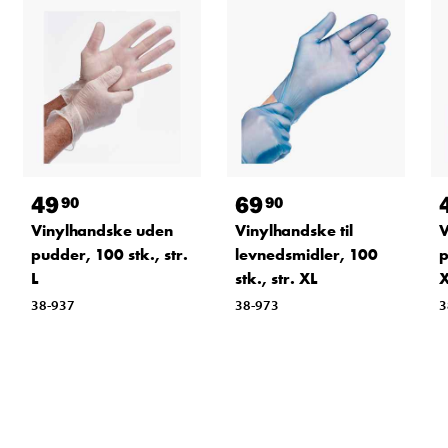
49
69
90
90
Vinylhandske uden
Vinylhandske til
V
pudder, 100 stk., str.
levnedsmidler, 100
p
L
stk., str. XL
38-937
38-973
3