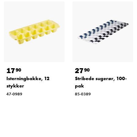
17
27
90
90
Isterningbakke, 12
Stribede sugerør, 100-
stykker
pak
47-0989
85-0389