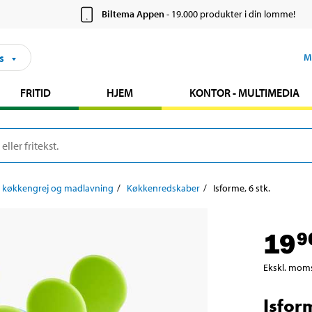
Biltema Appen
- 19.000 produkter i din lomme!
s
M
FRITID
HJEM
KONTOR - MULTIMEDIA
 køkkengrej og madlavning
Køkkenredskaber
Isforme, 6 stk.
19
9
Ekskl. mom
Isform