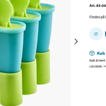
Art
.
85-0
Findes på l
Køb
Køb & Hent i
LÆS MERE