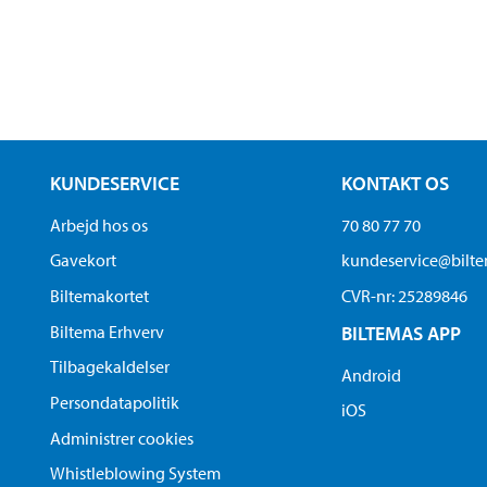
KUNDESERVICE
KONTAKT OS
Arbejd hos os
70 80 77 70
Gavekort
kundeservice@bilt
Biltemakortet
CVR-nr: 25289846
Biltema Erhverv
BILTEMAS APP
Tilbagekaldelser
Android
Persondatapolitik
iOS
Administrer cookies
Whistleblowing System