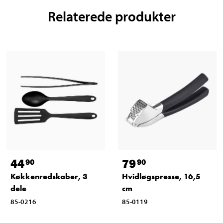
Relaterede produkter
44
79
90
90
Køkkenredskaber, 3
Hvidløgspresse, 16,5
dele
cm
85-0216
85-0119