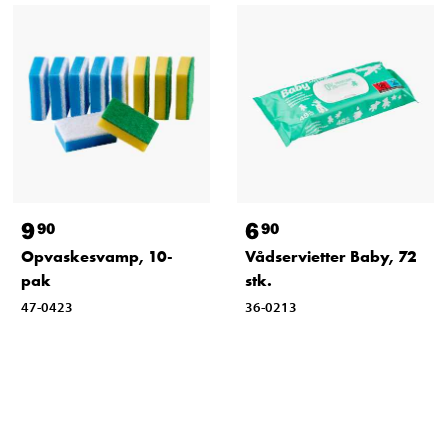
9
6
90
90
Opvaskesvamp, 10-
Vådservietter Baby, 72
pak
stk.
47-0423
36-0213