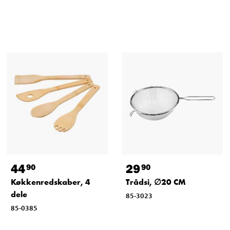
44
29
90
90
Køkkenredskaber, 4
Trådsi, ∅20 CM
dele
85-3023
85-0385