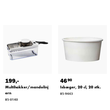
199
,-
46
90
Multihakker/mandolinj
Isbæger, 20 cl, 20 stk.
ern
85-9443
85-0140