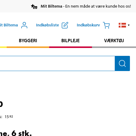
Mit Biltema
- En nem måde at være kunde hos os!
it Biltema
Indkøbsliste
Indkøbskurv
BYGGERI
BILPLEJE
VÆRKTØJ
0
s
:
15
92
e, 6 stk.