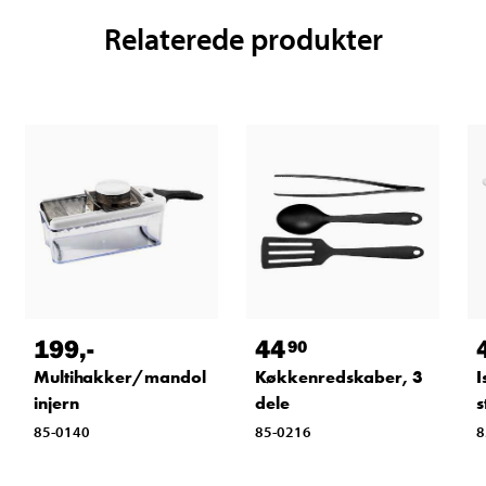
Relaterede produkter
199
,-
44
90
Multihakker/mandol
Køkkenredskaber, 3
I
injern
dele
s
85-0140
85-0216
8