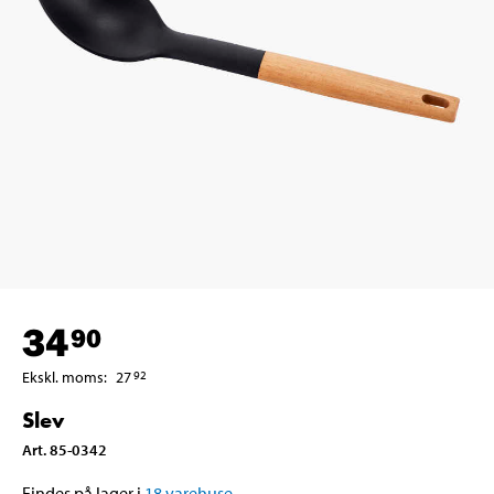
34
90
Ekskl. moms
:
27
92
Slev
Art
.
85-0342
Findes på lager i
18
varehuse