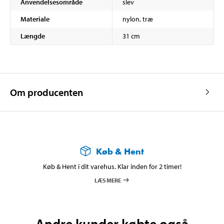
Anvendelsesområde
slev
Materiale
nylon, træ
Længde
31 cm
Om producenten
Køb & Hent
Køb & Hent i dit varehus. Klar inden for 2 timer!
LÆS MERE
Andre kunder købte også