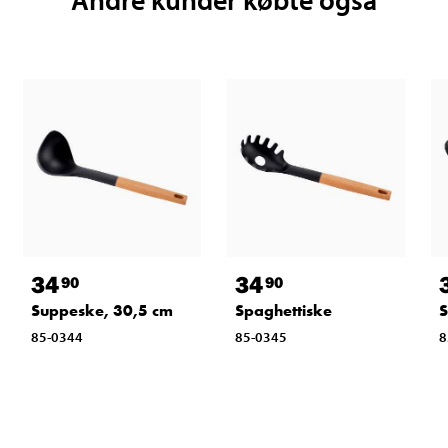
34
34
90
90
Suppeske, 30,5 cm
Spaghettiske
S
85-0344
85-0345
8