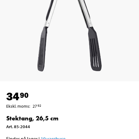
34
90
Ekskl. moms
:
27
92
Stektang, 26,5 cm
Art
.
85-2044
Findes på lager i
19
varehuse