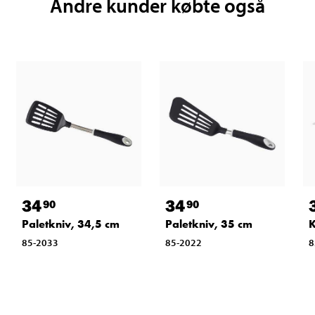
Andre kunder købte også
34
34
90
90
Paletkniv, 34,5 cm
Paletkniv, 35 cm
K
85-2033
85-2022
8