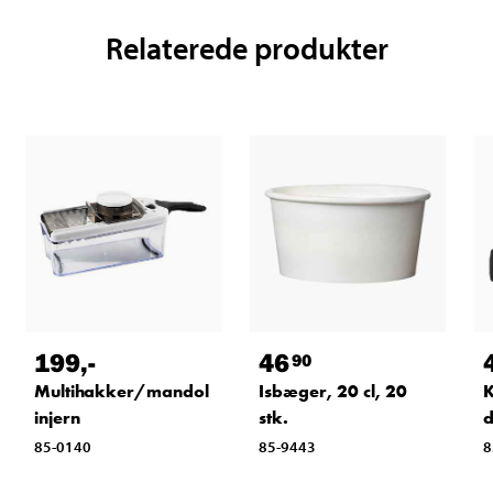
Relaterede produkter
199
,-
46
90
Multihakker/mandol
Isbæger, 20 cl, 20
K
injern
stk.
d
85-0140
85-9443
8