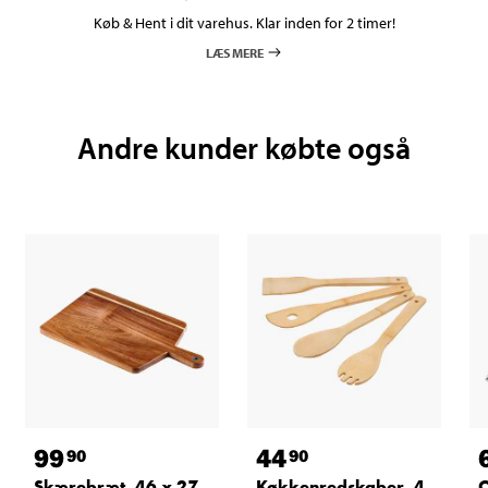
Køb & Hent i dit varehus. Klar inden for 2 timer!
LÆS MERE
Andre kunder købte også
99
44
90
90
Skærebræt, 46 x 27
Køkkenredskaber, 4
O