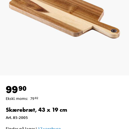
99
90
Ekskl. moms
:
79
92
Skærebræt, 43 x 19 cm
Art
.
85-2005
Findes på lager i
17
varehuse