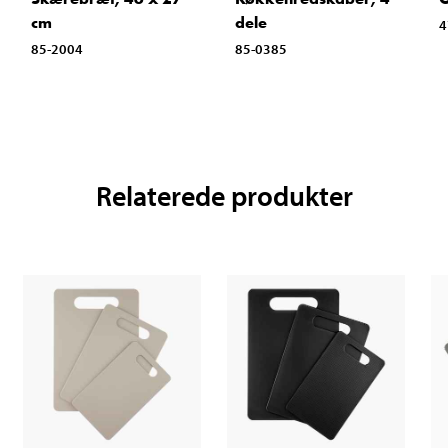
cm
dele
4
85-2004
85-0385
Relaterede produkter