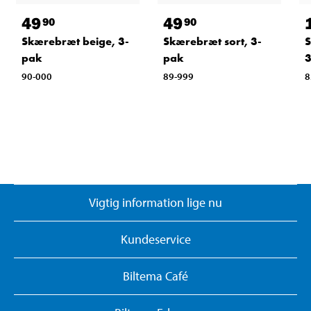
49
49
90
90
Skærebræt beige, 3-
Skærebræt sort, 3-
S
pak
pak
3
90-000
89-999
8
Vigtig information lige nu
Kundeservice
Biltema Café