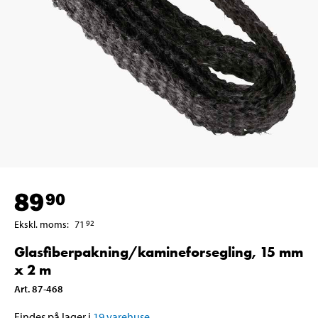
89
90
Ekskl. moms
:
71
92
Glasfiberpakning/kamineforsegling, 15 mm
x 2 m
Art
.
87-468
Findes på lager i
19
varehuse