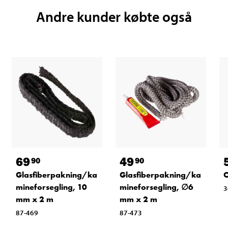
Andre kunder købte også
69
49
90
90
Glasfiberpakning/ka
Glasfiberpakning/ka
O
mineforsegling, 10
mineforsegling, ∅6
3
mm x 2 m
mm x 2 m
87-469
87-473