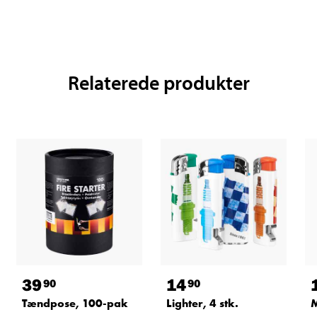
Relaterede produkter
39
14
90
90
Tændpose, 100-pak
Lighter, 4 stk.
M