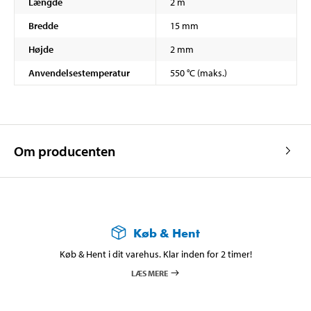
Længde
2 m
Bredde
15 mm
Højde
2 mm
Anvendelsestemperatur
550 °C (maks.)
Om producenten
Køb & Hent
Køb & Hent i dit varehus. Klar inden for 2 timer!
LÆS MERE