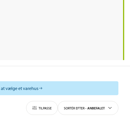
l at vælge et varehus
TILPASSE
SORTÉR EFTER
-
ANBEFALET