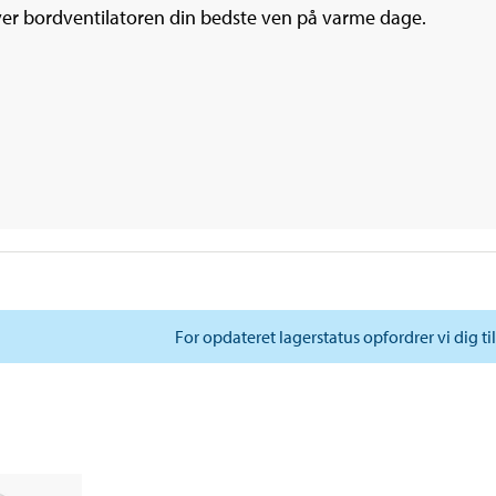
liver bordventilatoren din bedste ven på varme dage.
For opdateret lagerstatus opfordrer vi dig ti