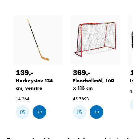
139
,-
369
,-
17
Hockeystav 125
Floorballmål, 160
Ish
cm, venstre
x 115 cm
14-
14-264
45-7893