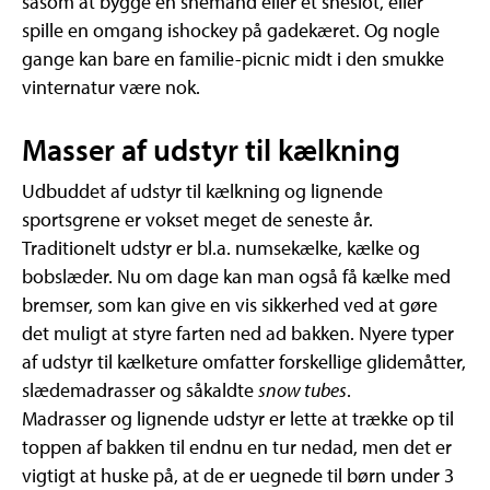
såsom at bygge en snemand eller et sneslot, eller
spille en omgang ishockey på gadekæret. Og nogle
gange kan bare en familie-picnic midt i den smukke
vinternatur være nok.
Masser af udstyr til kælkning
Udbuddet af udstyr til kælkning og lignende
sportsgrene er vokset meget de seneste år.
Traditionelt udstyr er bl.a. numsekælke, kælke og
bobslæder. Nu om dage kan man også få kælke med
bremser, som kan give en vis sikkerhed ved at gøre
det muligt at styre farten ned ad bakken. Nyere typer
af udstyr til kælketure omfatter forskellige glidemåtter,
slædemadrasser og såkaldte
snow tubes
.
Madrasser og lignende udstyr er lette at trække op til
toppen af bakken til endnu en tur nedad, men det er
vigtigt at huske på, at de er uegnede til børn under 3