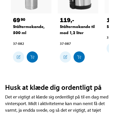
69
119
,-
19
90
Ståltermokande,
Ståltermokande til
Sid
500 ml
mad 1,2 liter
37-
37-082
37-087
Husk at klæde dig ordentligt på
Det er vigtigt at klæde sig ordentligt på til en dag med
vintersport. Midt i aktiviteterne kan man nemt få det
varmt, ja endda svede, og så det er vigtigt, at tøjet