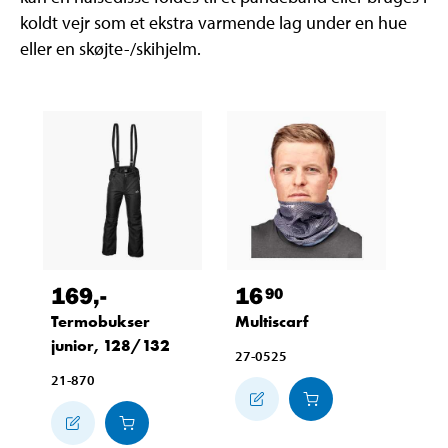
koldt vejr som et ekstra varmende lag under en hue
eller en skøjte-/skihjelm.
169
,-
16
90
Termobukser
Multiscarf
junior, 128/132
27-0525
21-870