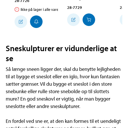
28-7726
28-7729
28-
Ikke på lager i alle varehuse
Sneskulpturer er vidunderlige at
se
Så længe sneen ligger der, skal du benytte lejligheden
til at bygge et sneslot eller en iglo, hvor kun fantasien
sætter grænser. Vil du bygge et sneslot i den store
snebunke eller rulle store snebolde op til slottets
mure? En god sneskovl er vigtig, når man bygger
sneslotte eller andre sneskulpturer.
En fordel ved sne er, at den kan formes til et uendeligt