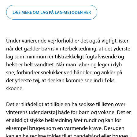
LÆS MERE OM LAG PÅ LAG-METODEN HER
Under varierende vejrforhold er det også vigtigt, især
når det gælder børns vinterbeklædning, at det yderste
lag som minimum er tilstrækkeligt fugtafvisende og
helst er helt vandtæt. Når man løber og leger i dyb
sne, forhindrer snelukker ved håndled og ankler på
det yderste tøj, at der kan komme sne ind i f.eks.
skoene.
Det er tilrådeligt at tilføje en halsedisse til listen over
vinterens udendørstøj både for børn og voksne. Det er
et alsidigt stykke beklædning året rundt og kan for
eksempel bruges som en varmende krave. Desuden
kan en halsedisse foldes til et pandebånd eller bruges i