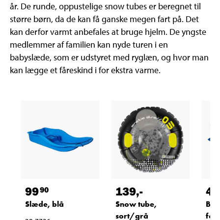
år. De runde, oppustelige snow tubes er beregnet til
større børn, da de kan få ganske megen fart på. Det
kan derfor varmt anbefales at bruge hjelm. De yngste
medlemmer af familien kan nyde turen i en
babyslæde, som er udstyret med ryglæn, og hvor man
kan lægge et fåreskind i for ekstra varme.
99
139
,-
49
90
Slæde, blå
Snow tube,
Bob
sort/grå
fod