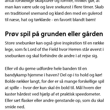
antal forskellige skulpturer og former, hvilket gør, at
man kan være ude og lave snekunst i flere timer. Skab
en traditionel snemand og klæd den med en gulerod
til næse, hat og tørklæde - en favorit blandt børn!
Prøv spil på grunden eller gården
Store snebunker kan også give inspiration til en række
lege, som fx Lord of the Field hvor Herren står øverst i
snebunken og skal forhindre de andre i at rejse sig.
Eller vil du gerne udfordre hele banden til en
bandykamp hjemme i haven? Del op i to hold og kør!
Bolde rækker langt, for der er så mange forskellige spil
at spille – hvor der kun skal én bold til. Mål hvem der
kaster hårdest ved hjælp af et praktisk speedometer.
Eller sæt flasker eller andre genstande op, som du skal
smide ned.