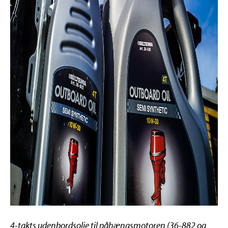
4-takts udenbordsolie til påhængsmotoren (36-882 og