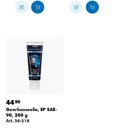
44
90
Gearkasseolie, EP SAE-
90, 200 g
Art. 36-318