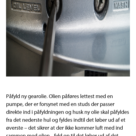
Påfyld ny gearolie. Olien påføres lettest med en
pumpe, der er forsynet med en studs der passer
direkte ind i påfyldningen og husk ny olie skal påfyldes
fra det nederste hul og fyldes indtil det løber ud af et
øverste – det sikrer at der ikke kommer luft med ind
sammen med olien - fyld op til det løber ud af det