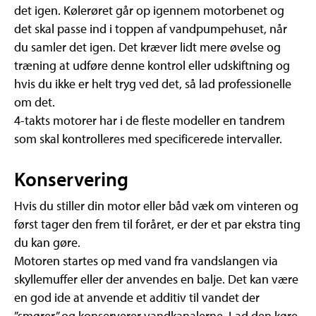
det igen. Kølerøret går op igennem motorbenet og
det skal passe ind i toppen af vandpumpehuset, når
du samler det igen. Det kræver lidt mere øvelse og
træning at udføre denne kontrol eller udskiftning og
hvis du ikke er helt tryg ved det, så lad professionelle
om det.
4-takts motorer har i de fleste modeller en tandrem
som skal kontrolleres med specificerede intervaller.
Konservering
Hvis du stiller din motor eller båd væk om vinteren og
først tager den frem til foråret, er der et par ekstra ting
du kan gøre.
Motoren startes op med vand fra vandslangen via
skyllemuffer eller der anvendes en balje. Det kan være
en god ide at anvende et additiv til vandet der
”smører” og konserverer vandkanalerne. Lad den køre