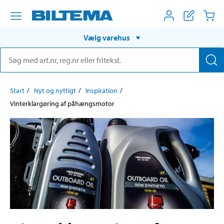
Vælg varehus
Start
Nyt og nyttigt
Inspiration
Vinterklargøring af påhængsmotor