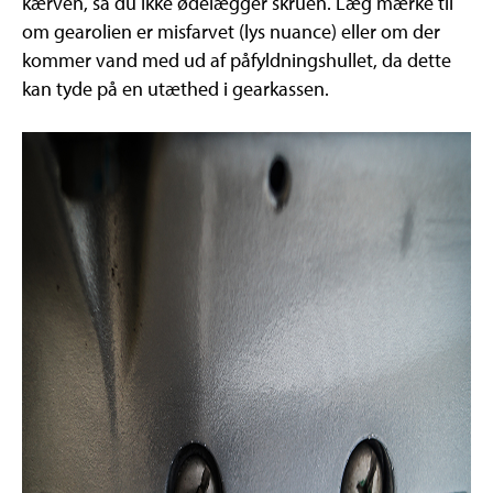
kærven, så du ikke ødelægger skruen. Læg mærke til
om gearolien er misfarvet (lys nuance) eller om der
kommer vand med ud af påfyldningshullet, da dette
kan tyde på en utæthed i gearkassen.