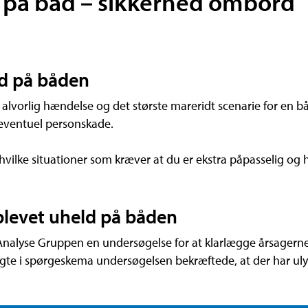
 på båd – sikkerhed ombord
d på båden
vorlig hændelse og det største mareridt scenarie for en både
eventuel personskade.
 hvilke situationer som kræver at du er ekstra påpasselig og
levet uheld på båden
Analyse Gruppen en undersøgelse for at klarlægge årsagern
te i spørgeskema undersøgelsen bekræftede, at der har ulyk