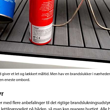
 giver et let og lækkert måltid. Men hav en brandslukker i nærheden. 
den eneste ombord.
yr
med flere anbefalinger til det rigtige brandslukningsudst
 lettilgængeligt på båden, så man kan reagere hurtigt. Al