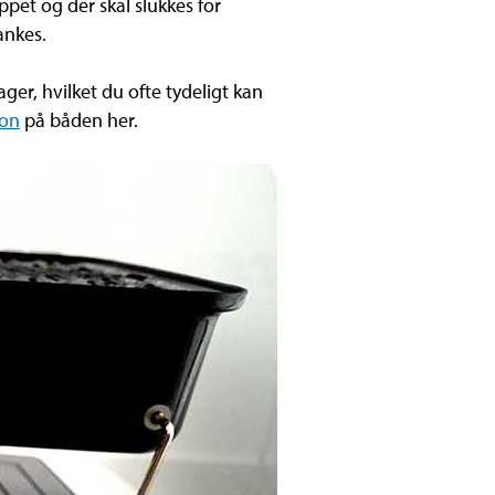
pet og der skal slukkes for
ankes.
er, hvilket du ofte tydeligt kan
ion
på båden her.