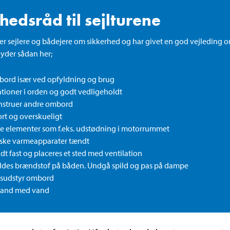
hedsråd til sejlturene
er sejlere og bådejere om sikkerhed og har givet en god vejleding
lyder sådan her;
bord især ved opfyldning og brug
ationer i orden og godt vedligeholdt
nstruer andre ombord
ort og overskueligt
 elementer som f.eks. udstødning i motorrummet
iske varmeapparater tændt
t fast og placeres et sted med ventilation
ldes brændstof på båden. Undgå spild og pas på dampe
gsudstyr ombord
brand med vand