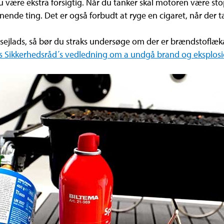
u være ekstra forsigtig. Når du tanker skal motoren være stop
nde ting. Det er også forbudt at ryge en cigaret, når der t
sejlads, så bør du straks undersøge om der er brændstoflækag
s Sikkerhedsråd´s vedledning om a undgå brand og eksplos