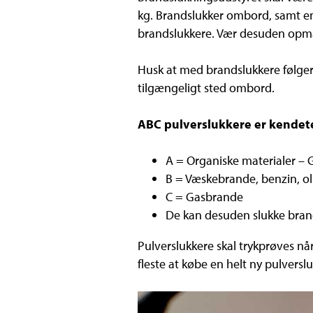
kg. Brandslukker ombord, samt en
brandslukkere. Vær desuden opmæ
Husk at med brandslukkere følger d
tilgængeligt sted ombord.
ABC pulverslukkere er kendete
A = Organiske materialer – G
B = Væskebrande, benzin, ol
C = Gasbrande
De kan desuden slukke brande
Pulverslukkere skal trykprøves nå
fleste at købe en helt ny pulverslu