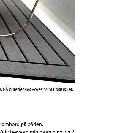
På billedet ses vores mini ildslukker.
yr ombord på båden.
le både bør som minimum have en 2