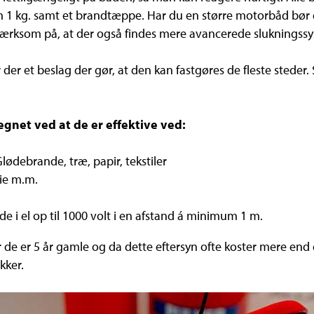
 1 kg. samt et brandtæppe. Har du en større motorbåd bør du
rksom på, at der også findes mere avancerede slukningssy
er et beslag der gør, at den kan fastgøres de fleste steder. 
gnet ved at de er effektive ved:
lødebrande, træ, papir, tekstiler
ie m.m.
 i el op til 1000 volt i en afstand á minimum 1 m.
r de er 5 år gamle og da dette eftersyn ofte koster mere end 
kker.