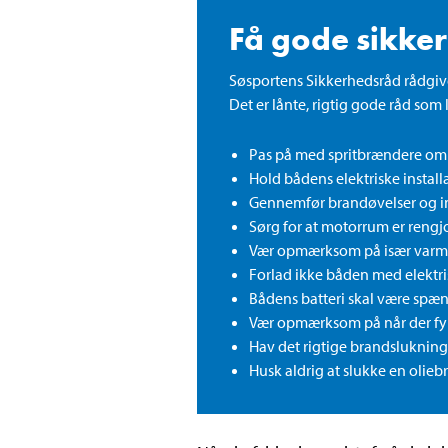
Få gode sikker
Søsportens Sikkerhedsråd rådgiv
Det er lånte, rigtig gode råd som 
Pas på med spritbrændere om
Hold bådens elektriske install
Gennemfør brandøvelser og i
Sørg for at motorrum er rengj
Vær opmærksom på især varme
Forlad ikke båden med elektr
Bådens batteri skal være spænd
Vær opmærksom på når der fy
Hav det rigtige brandsluknin
Husk aldrig at slukke en olie