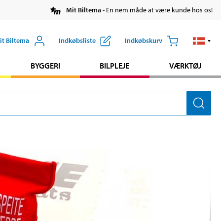
Mit Biltema
- En nem måde at være kunde hos os!
it Biltema
Indkøbsliste
Indkøbskurv
BYGGERI
BILPLEJE
VÆRKTØJ