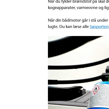
Når du fylder brændstof på skal d
kogeapparater, varmeovne og ligne
Når din bådmotor går i stå under 
lugte. Du kan læse alle
Søsporten