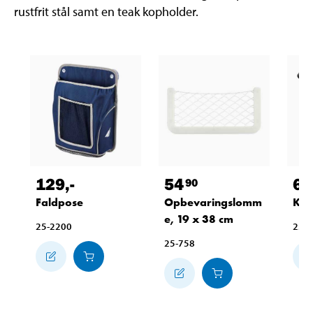
rustfrit stål samt en teak kopholder.
129
,-
54
64
90
Faldpose
Opbevaringslomm
Kop
e, 19 x 38 cm
25-2200
25-
25-758