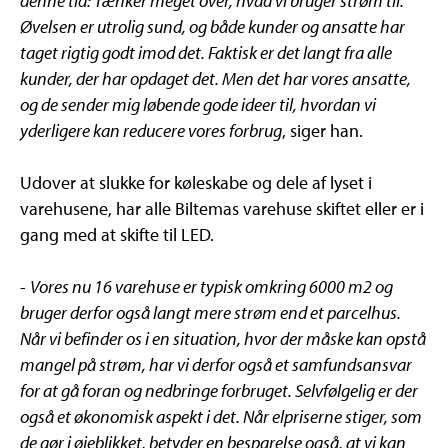
denne tid: Tænker meget over, hvad vi bruger strøm til.
Øvelsen er utrolig sund, og både kunder og ansatte har
taget rigtig godt imod det. Faktisk er det langt fra alle
kunder, der har
opdaget det. Men det har vores ansatte,
og de sender mig løbende gode ideer til, hvordan vi
yderligere kan reducere vores forbrug
, siger han.
Udover at slukke for køleskabe og dele af lyset i
varehusene, har alle Biltemas varehuse skiftet eller er i
gang med at skifte til LED.
-
Vores nu 16 varehuse er typisk omkring 6000 m2 og
bruger derfor også langt mere strøm end et parcelhus.
Når vi befinder os i en situation, hvor der måske kan opstå
mangel på strøm, har vi derfor også et samfundsansvar
for at gå foran og nedbringe forbruget. Selvfølgelig er der
også et
økonomisk aspekt i det. Når elpriserne stiger, som
de gør i øjeblikket, betyder en besparelse også, at vi kan