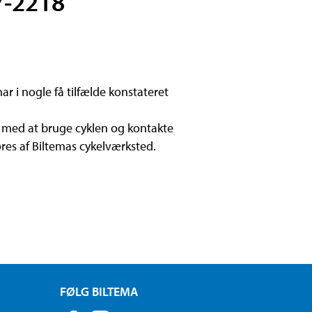
7-2218
r i nogle få tilfælde konstateret
re med at bruge cyklen og kontakte
øres af Biltemas cykelværksted.
FØLG BILTEMA