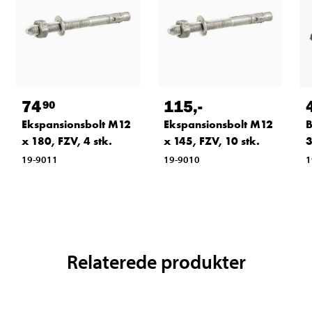
74
115
,-
90
Ekspansionsbolt M12
Ekspansionsbolt M12
B
x 180, FZV, 4 stk.
x 145, FZV, 10 stk.
19-9011
19-9010
1
Relaterede produkter