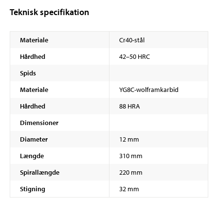
Teknisk specifikation
Materiale
Cr40-stål
Hårdhed
42–50 HRC
Spids
Materiale
YG8C-wolframkarbid
Hårdhed
88 HRA
Dimensioner
Diameter
12 mm
Længde
310 mm
Spirallængde
220 mm
Stigning
32 mm