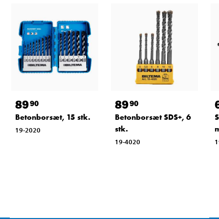
89
89
90
90
Betonborsæt, 15 stk.
Betonborsæt SDS+, 6
S
stk.
19-2020
19-4020
1