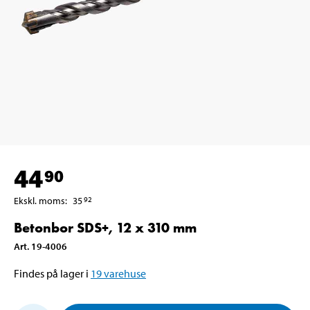
44
90
Ekskl. moms
:
35
92
Betonbor SDS+, 12 x 310 mm
Art
.
19-4006
Findes på lager i
19
varehuse