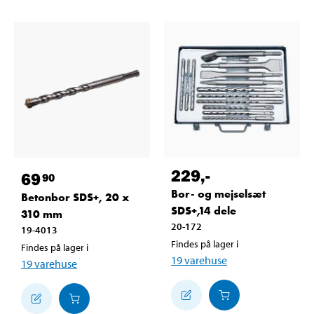
229
,-
69
90
Bor- og mejselsæt
Betonbor SDS+, 20 x
SDS+,14 dele
310 mm
20-172
19-4013
Findes på lager i
Findes på lager i
19
varehuse
19
varehuse