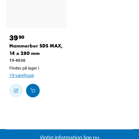
39
90
Hammerbor SDS MAX,
14 x 280 mm
19-4030
Findes på lager i
19
varehuse
Vigtig information lige nu