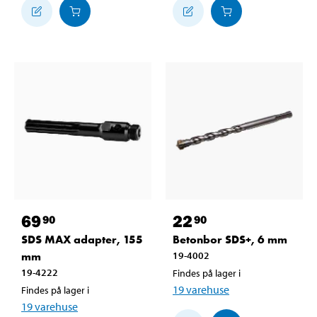
69
22
90
90
SDS MAX adapter, 155
Betonbor SDS+, 6 mm
mm
19-4002
19-4222
Findes på lager i
19
varehuse
Findes på lager i
19
varehuse