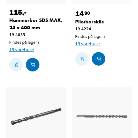
115
,-
14
90
Hammerbor SDS MAX,
Pilotborskile
24 x 400 mm
19-4224
19-4035
Findes på lager i
Findes på lager i
19
varehuse
19
varehuse