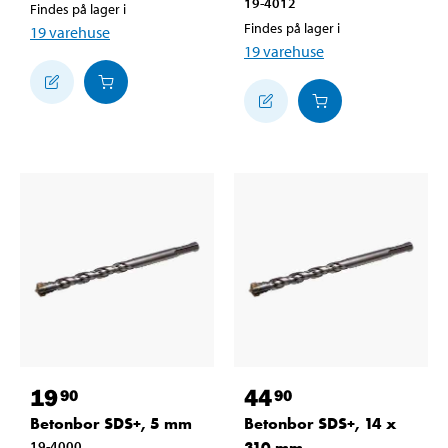
19-4012
Findes på lager i
Findes på lager i
19
varehuse
19
varehuse
19
44
90
90
Betonbor SDS+, 5 mm
Betonbor SDS+, 14 x
19-4000
310 mm