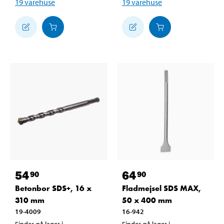
19
varehuse
19
varehuse
54
64
90
90
Betonbor SDS+, 16 x
Fladmejsel SDS MAX,
310 mm
50 x 400 mm
19-4009
16-942
Findes på lager i
Findes på lager i