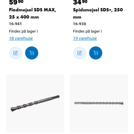
59
34
90
90
Fladmejsel SDS MAX,
Spidsmejsel SDS+, 250
25 x 400 mm
mm
16-941
16-930
Findes på lager i
Findes på lager i
18
varehuse
19
varehuse