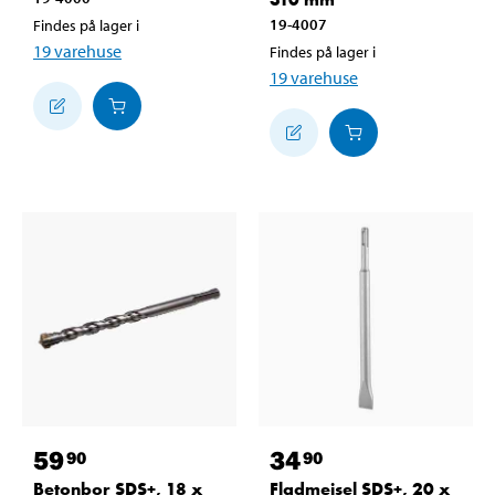
19-4007
Findes på lager i
19
varehuse
Findes på lager i
19
varehuse
59
34
90
90
Betonbor SDS+, 18 x
Fladmejsel SDS+, 20 x