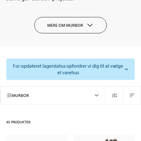
MERE OM MURBOR
For opdateret lagerstatus opfordrer vi dig til at vælge
et varehus
MURBOR
45
PRODUKTER