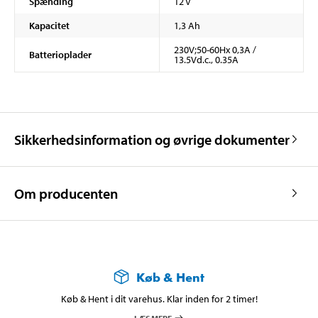
Spænding
12 V
Kapacitet
1,3 Ah
230V;50-60Hx 0,3A /
Batterioplader
13.5Vd.c., 0.35A
Sikkerhedsinformation og øvrige dokumenter
Om producenten
Køb & Hent
Køb & Hent i dit varehus. Klar inden for 2 timer!
LÆS MERE