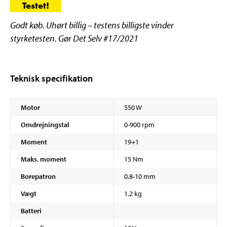
Testet!
Godt køb. Uhørt billig – testens billigste vinder
styrketesten. Gør Det Selv #17/2021
Teknisk specifikation
Motor
550 W
Omdrejningstal
0-900 rpm
Moment
19+1
Maks. moment
15 Nm
Borepatron
0,8-10 mm
Vægt
1,2 kg
Batteri