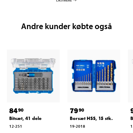
Andre kunder købte også
84
79
90
90
Bitsæt, 41 dele
Borsæt HSS, 15 stk.
B
12-251
19-2018
1