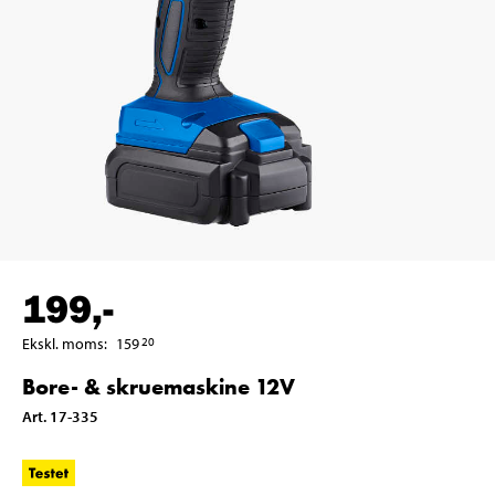
199
,-
Ekskl. moms
:
159
20
Bore- & skruemaskine 12V
Art
.
17-335