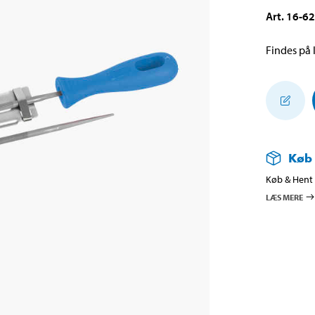
Art
.
16-6
Findes på l
Køb
Køb & Hent i
LÆS MERE