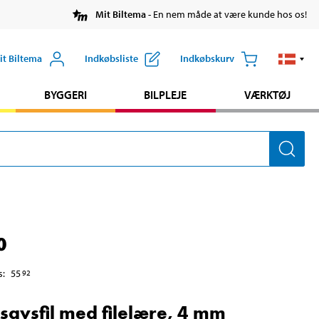
Mit Biltema
- En nem måde at være kunde hos os!
it Biltema
Indkøbsliste
Indkøbskurv
BYGGERI
BILPLEJE
VÆRKTØJ
0
s
:
55
92
avsfil med filelære, 4 mm