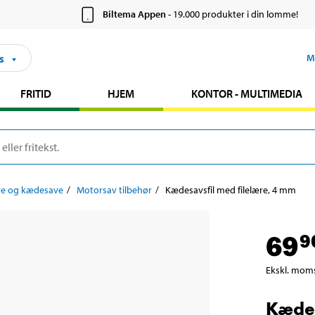
Biltema Appen
- 19.000 produkter i din lomme!
s
M
FRITID
HJEM
KONTOR - MULTIMEDIA
e og kædesave
Motorsav tilbehør
Kædesavsfil med filelære, 4 mm
69
9
Ekskl. mom
Kædes