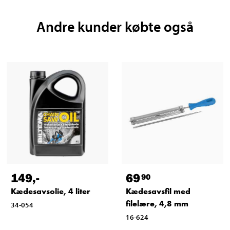
Andre kunder købte også
149
,-
69
90
Kædesavsolie, 4 liter
Kædesavsfil med
filelære, 4,8 mm
34-054
16-624