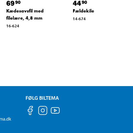
69
44
90
90
Kædesavsfil med
Fældekile
filelære, 4,8 mm
14-674
16-624
FØLG BILTEMA
ema.dk