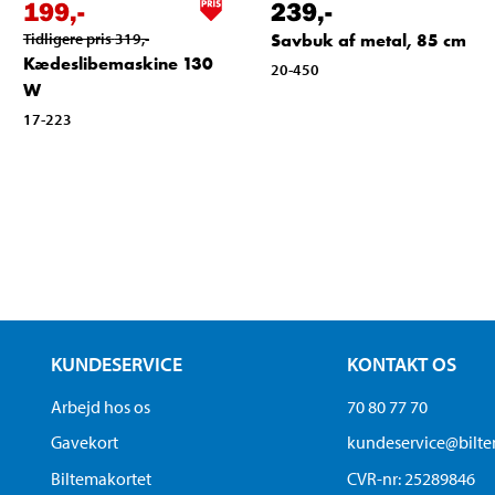
199
,-
239
,-
Tidligere pris
319
,-
Savbuk af metal, 85 cm
Kædeslibemaskine 130
20-450
W
17-223
KUNDESERVICE
KONTAKT OS
Arbejd hos os
70 80 77 70
Gavekort
kundeservice@bilt
Biltemakortet
CVR-nr: 25289846