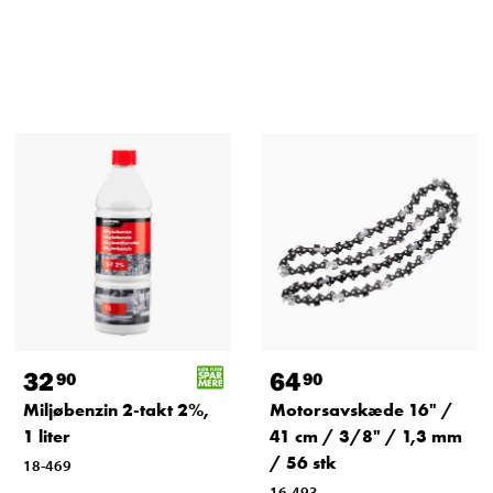
32
64
90
90
Miljøbenzin 2-takt 2%,
Motorsavskæde 16" /
1 liter
41 cm / 3/8" / 1,3 mm
/ 56 stk
18-469
16-493