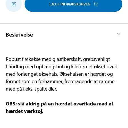
LÆG I INDKØBSKURVEN
Beskrivelse
Robust flækøkse med glasfiberskaft, grebsvenligt
håndtag med ophængshul og kileformet øksehoved
med forlænget øksehals. Øksehalsen er hærdet og
formet som en forhammer, fremragende at ramme
med på f.eks. spaltekiler.
OBS: slå aldrig på en hærdet overflade med et
hærdet værktøj.