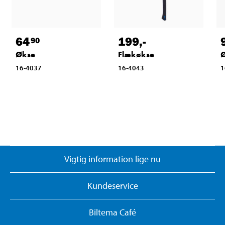
64
199
,-
90
Økse
Flækøkse
Ø
16-4037
16-4043
1
Vigtig information lige nu
Kundeservice
Biltema Café