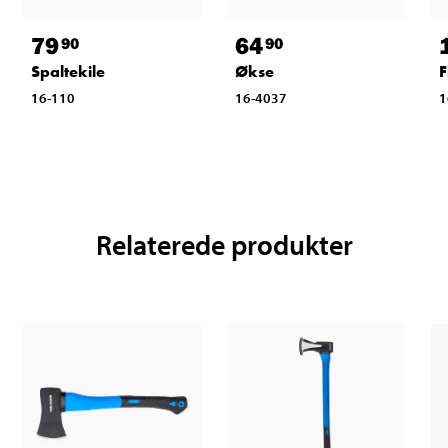
79
64
90
90
Spaltekile
Økse
F
16-110
16-4037
1
Relaterede produkter