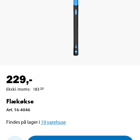
229
,-
Ekskl. moms
:
183
20
Flækøkse
Art
.
16-4046
Findes på lager i
19
varehuse