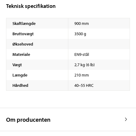
Teknisk specifikation
Skaftlængde
900 mm
Bruttovægt
3500 g
Øksehoved
Materiale
EN9-stål
Vægt
2,7 kg (6 lb)
Længde
210 mm
Hårdhed
40–55 HRC
Om producenten