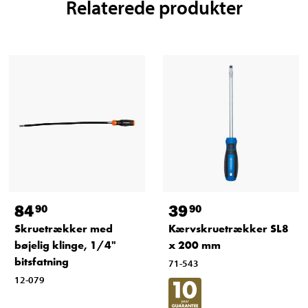
Relaterede produkter
84
39
90
90
Skruetrækker med
Kærvskruetrækker SL8
bøjelig klinge, 1/4"
x 200 mm
bitsfatning
71-543
12-079