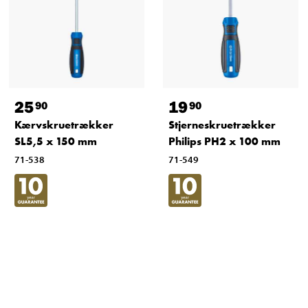
25
19
90
90
Kærvskruetrækker
Stjerneskruetrækker
SL5,5 x 150 mm
Philips PH2 x 100 mm
71-538
71-549