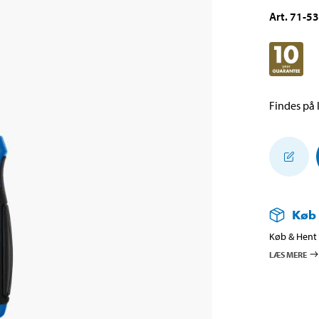
Art
.
71-5
Findes på l
Køb
Køb & Hent i
LÆS MERE