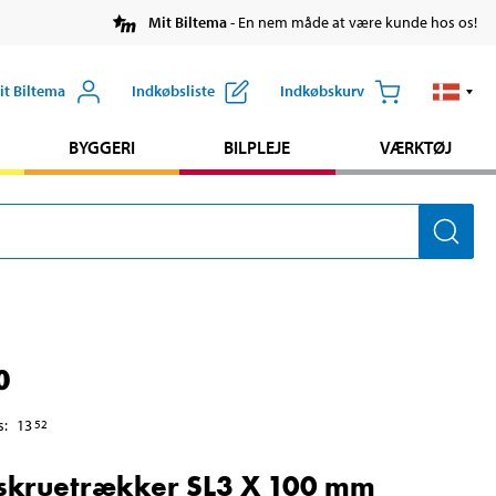
Mit Biltema
- En nem måde at være kunde hos os!
it Biltema
Indkøbsliste
Indkøbskurv
BYGGERI
BILPLEJE
VÆRKTØJ
0
s
:
13
52
skruetrækker SL3 X 100 mm