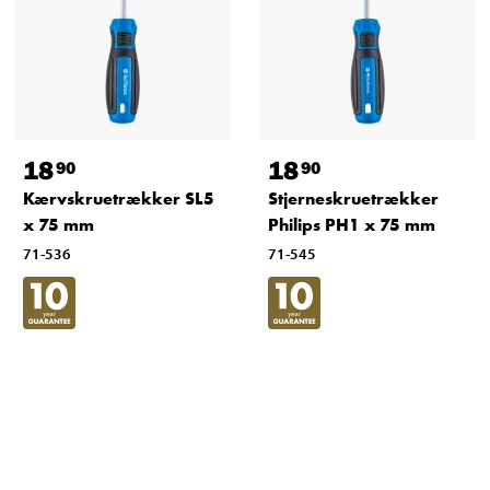
18
18
90
90
Kærvskruetrækker SL5
Stjerneskruetrækker
x 75 mm
Philips PH1 x 75 mm
71-536
71-545