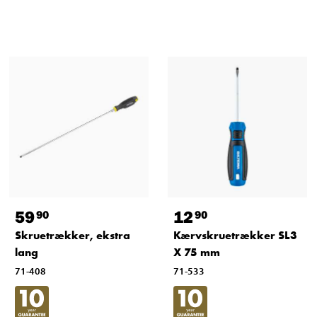
59
12
90
90
Skruetrækker, ekstra
Kærvskruetrækker SL3
lang
X 75 mm
71-408
71-533