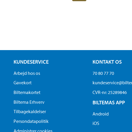
KUNDESERVICE
KONTAKT OS
Arbejd hos os
70 80 77 70
Gavekort
kundeservice@bilt
Biltemakortet
CVR-nr: 25289846
Biltema Erhverv
BILTEMAS APP
Tilbagekaldelser
Android
Persondatapolitik
iOS
Administrer cookies