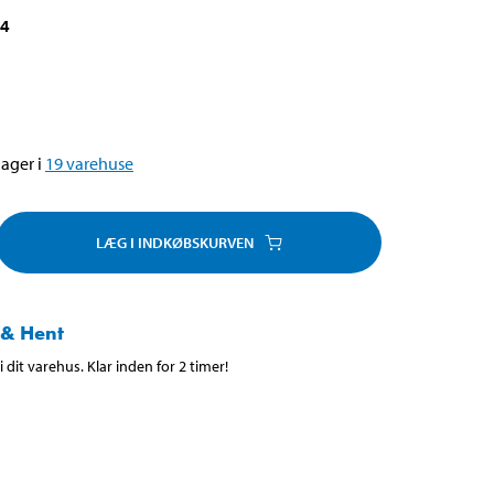
34
ager i
19
varehuse
LÆG I INDKØBSKURVEN
 & Hent
 dit varehus. Klar inden for 2 timer!