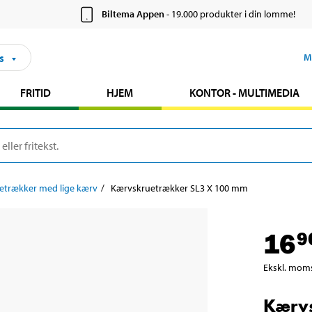
Biltema Appen
- 19.000 produkter i din lomme!
s
M
FRITID
HJEM
KONTOR - MULTIMEDIA
etrækker med lige kærv
Kærvskruetrækker SL3 X 100 mm
16
9
Ekskl. mom
Kærv