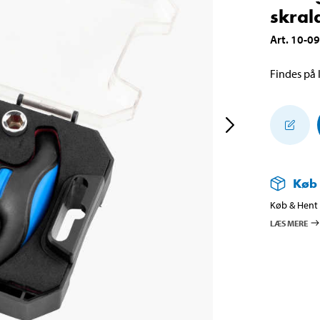
skral
Art
.
10-0
Findes på l
Køb
Køb & Hent i
LÆS MERE