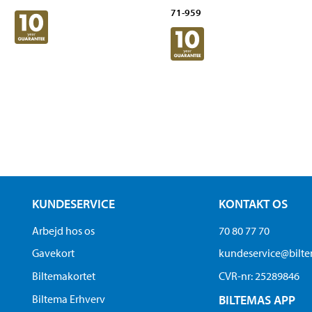
71-959
KUNDESERVICE
KONTAKT OS
Arbejd hos os
70 80 77 70
Gavekort
kundeservice@bilt
Biltemakortet
CVR-nr: 25289846
Biltema Erhverv
BILTEMAS APP