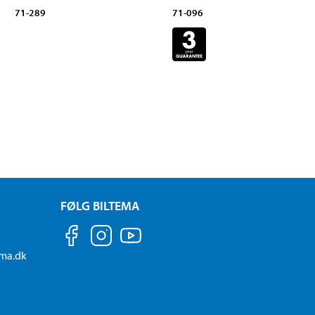
71-289
71-096
FØLG BILTEMA
ema.dk