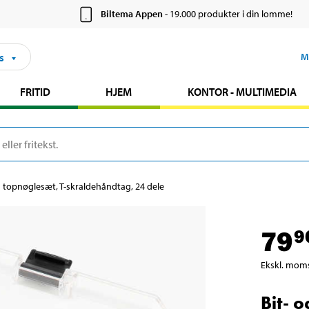
Biltema Appen
- 19.000 produkter i din lomme!
s
M
FRITID
HJEM
KONTOR - MULTIMEDIA
g topnøglesæt, T-skraldehåndtag, 24 dele
79
9
Ekskl. mom
Bit- 