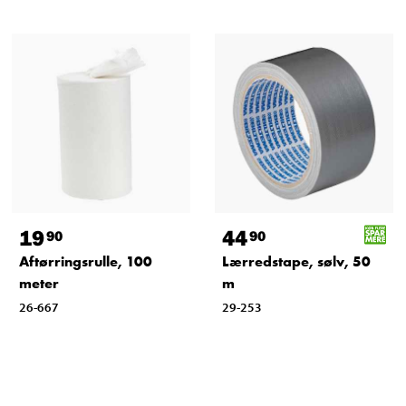
19
44
90
90
Aftørringsrulle, 100
Lærredstape, sølv, 50
meter
m
26-667
29-253