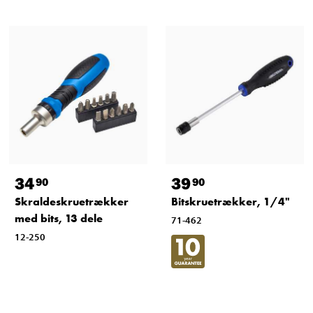
34
39
90
90
Skraldeskruetrækker
Bitskruetrækker, 1/4"
med bits, 13 dele
71-462
12-250