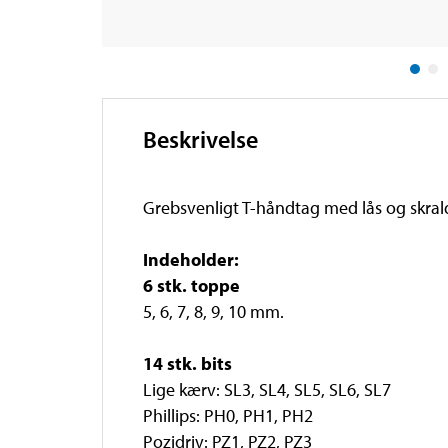
Beskrivelse
Grebsvenligt T-håndtag med lås og skrald
Indeholder:
6 stk. toppe
5, 6, 7, 8, 9, 10 mm.
14 stk. bits
Lige kærv: SL3, SL4, SL5, SL6, SL7
Phillips: PH0, PH1, PH2
Pozidriv: PZ1, PZ2, PZ3