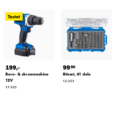
Testet
199
,-
99
90
Bore- & skruemaskine
Bitsæt, 61 dele
12V
12-253
17-335