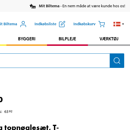
Mit Biltema
- En nem måde at være kunde hos os!
it Biltema
Indkøbsliste
Indkøbskurv
BYGGERI
BILPLEJE
VÆRKTØJ
0
s
:
63
92
og topnøglesæt, T-