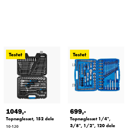
Testet
Testet
1049
,-
699
,-
Topnøglesæt, 152 dele
Topnøglesæt 1/4",
3/8", 1/2", 120 dele
10-120