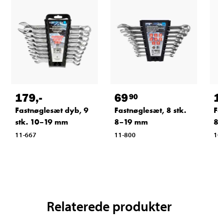
179
,-
69
90
Fastnøglesæt dyb, 9
Fastnøglesæt, 8 stk.
F
stk. 10–19 mm
8–19 mm
11-667
11-800
1
Relaterede produkter