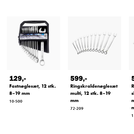
129
,-
599
,-
Fastnøglesæt, 12 stk.
Ringskraldenøglesæt
R
8–19 mm
multi, 12 stk. 8–19
s
mm
m
10-500
72-209
1