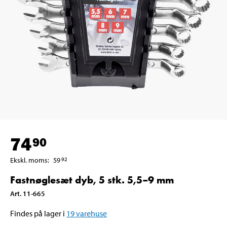
74
90
Ekskl. moms
:
59
92
Fastnøglesæt dyb, 5 stk. 5,5–9 mm
Art
.
11-665
Findes på lager i
19
varehuse