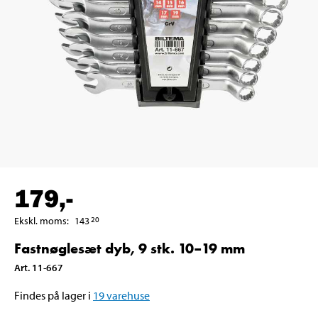
179
,-
Ekskl. moms
:
143
20
Fastnøglesæt dyb, 9 stk. 10–19 mm
Art
.
11-667
Findes på lager i
19
varehuse