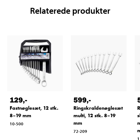
Relaterede produkter
129
,-
599
,-
Fastnøglesæt, 12 stk.
Ringskraldenøglesæt
R
8–19 mm
multi, 12 stk. 8–19
s
mm
m
10-500
72-209
1