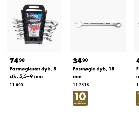
74
34
90
90
Fastnøglesæt dyb, 5
Fastnøgle dyb, 18
F
stk. 5,5–9 mm
mm
11-665
11-2318
1