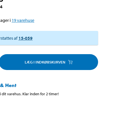
34
ager i
19
varehuse
rstattes af
15-059
LÆG I INDKØBSKURVEN
 & Hent
 dit varehus. Klar inden for 2 timer!