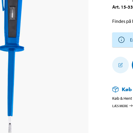
Art
.
15-3
Findes på l
E
Køb
Køb & Hent i
LÆS MERE