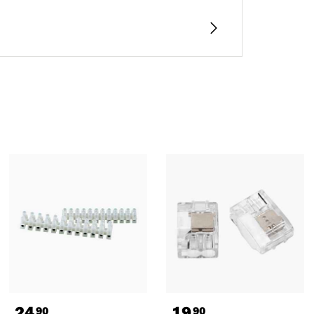
24
19
90
90