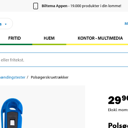
Biltema Appen
- 19.000 produkter i din lomme!
s
M
FRITID
HJEM
KONTOR - MULTIMEDIA
pændingstester
Polsøgerskruetrækker
29
9
Ekskl. mom
Polsø