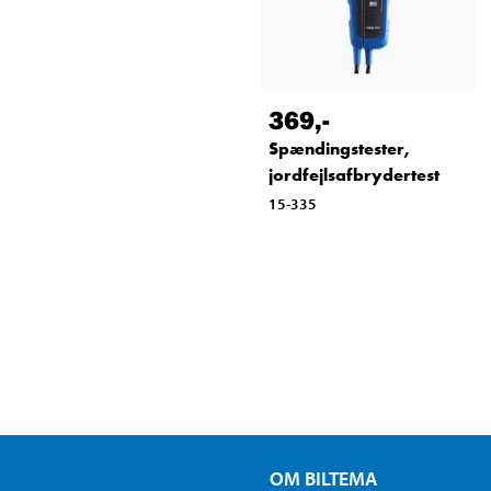
369
,-
Spændingstester,
jordfejlsafbrydertest
15-335
OM BILTEMA