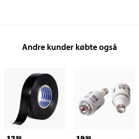
Andre kunder købte også
12
19
90
90