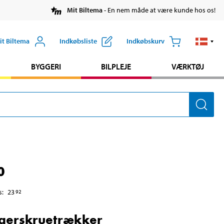
Mit Biltema
- En nem måde at være kunde hos os!
it Biltema
Indkøbsliste
Indkøbskurv
BYGGERI
BILPLEJE
VÆRKTØJ
0
s
:
23
92
gerskruetrækker