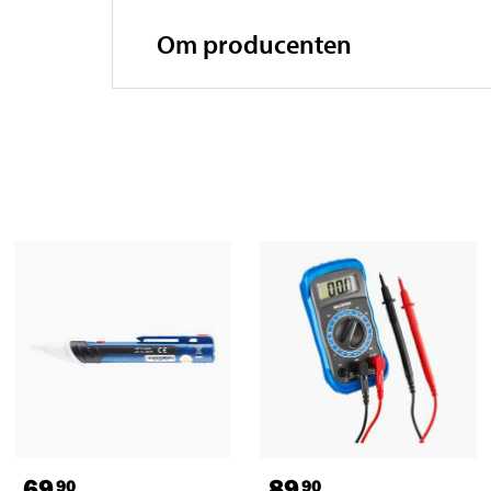
Om producenten
69
89
90
90