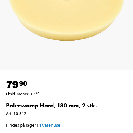
79
90
Ekskl. moms
:
63
92
Polersvamp Hard, 180 mm, 2 stk.
Art
.
10-812
Findes på lager i
4
varehuse