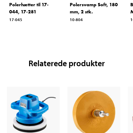
Polerhætter til 17-
Polersvamp Soft, 180
B
044, 17-281
mm, 2 stk.
17-045
10-804
1
Relaterede produkter