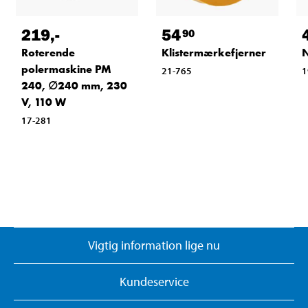
219
,-
54
90
Roterende
Klistermærkefjerner
N
polermaskine PM
21-765
1
240, ∅240 mm, 230
V, 110 W
17-281
Vigtig information lige nu
Kundeservice