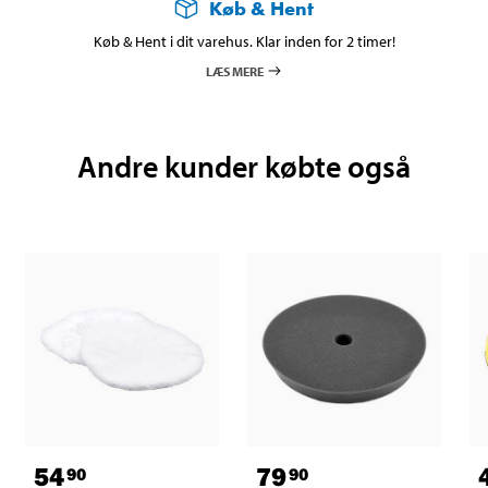
Køb & Hent
Køb & Hent i dit varehus. Klar inden for 2 timer!
LÆS MERE
Andre kunder købte også
54
79
90
90