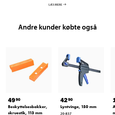
LÆS MERE
Andre kunder købte også
49
42
90
90
Beskyttelsesbakker,
Lyntvinge, 150 mm
A
skruestik, 113 mm
m
20-837