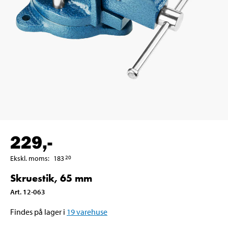
229
,-
Ekskl. moms
:
183
20
Skruestik, 65 mm
Art
.
12-063
Findes på lager i
19
varehuse