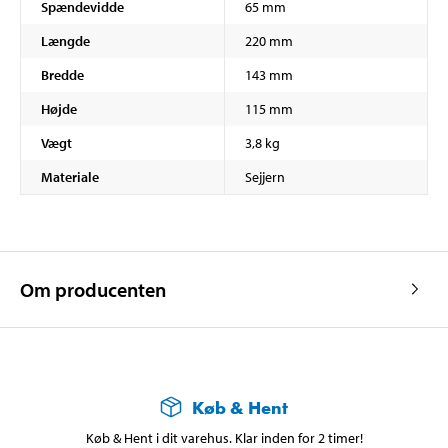
Spændevidde
65 mm
Længde
220 mm
Bredde
143 mm
Højde
115 mm
Vægt
3,8 kg
Materiale
Sejjern
Om producenten
Køb & Hent
Køb & Hent i dit varehus. Klar inden for 2 timer!