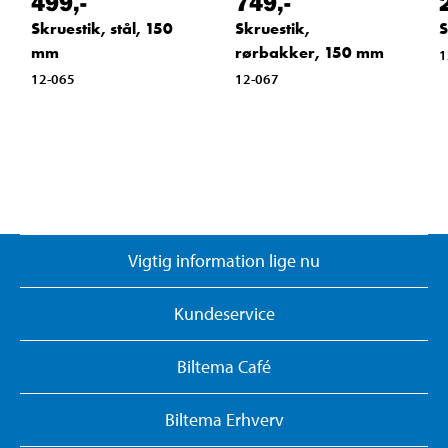
499
,-
749
,-
Skruestik, stål, 150
Skruestik,
S
mm
rørbakker, 150 mm
1
12-065
12-067
Vigtig information lige nu
Kundeservice
Biltema Café
Biltema Erhverv