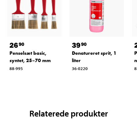
26
39
90
90
Penselsæt basic,
Denatureret sprit, 1
P
syntet, 25–70 mm
liter
n
88-995
36-0220
8
Relaterede produkter