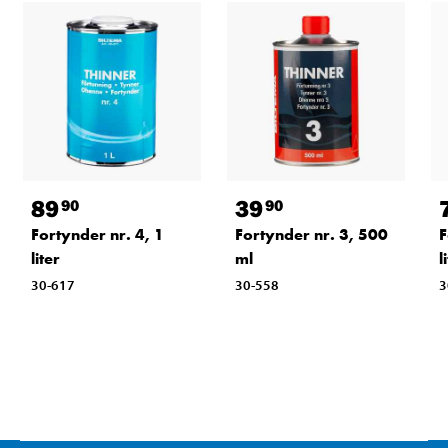
89
39
90
90
Fortynder nr. 4, 1
Fortynder nr. 3, 500
F
liter
ml
l
30-617
30-558
3