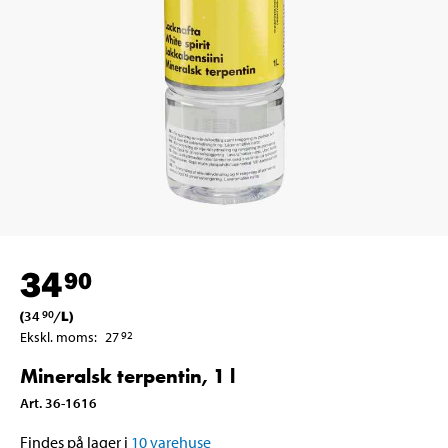
34
90
(
34
/
L
)
90
Ekskl. moms
:
27
92
Mineralsk terpentin, 1 l
Art
.
36-1616
Findes på lager i
10
varehuse